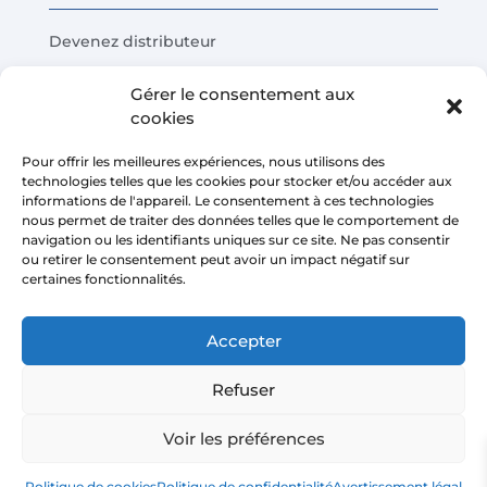
Devenez distributeur
Tests de produits
Gérer le consentement aux
Questions fréquentes
cookies
Calculateur d'économies de coûts
Pour offrir les meilleures expériences, nous utilisons des
technologies telles que les cookies pour stocker et/ou accéder aux
LÉGAL
informations de l'appareil. Le consentement à ces technologies
nous permet de traiter des données telles que le comportement de
navigation ou les identifiants uniques sur ce site. Ne pas consentir
Avis juridique
ou retirer le consentement peut avoir un impact négatif sur
certaines fonctionnalités.
Politique de confidentialité
Conditions de vente de la plateforme
Accepter
Politique de cookies
Refuser
Voir les préférences
Copyright © 2026 | AIRMASTERS TECHNOLOGY SL
Politique de cookies
Politique de confidentialité
Avertissement légal