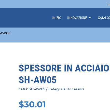
I
INIZIO
INNOVAZIONE
CATALO
H-AW05
SPESSORE IN ACCIAIO
SH-AW05
COD:
SH-AW05
Categoria:
Accessori
$
30.01