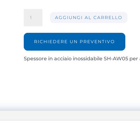
Spessore
AGGIUNGI AL CARRELLO
in
acciaio
inossidabile
SH-
RICHIEDERE UN PREVENTIVO
AW05
quantità
Spessore in acciaio inossidabile SH-AW05 per 