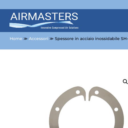
Home
≫
Accessori
≫ Spessore in acciaio inossidabile S