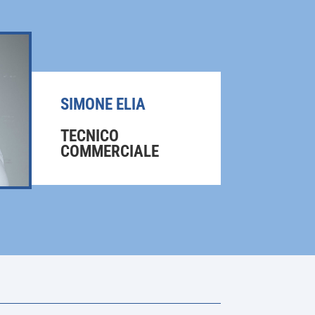
possono
essere
scelte
nella
pagina
SIMONE ELIA
del
prodotto
TECNICO
COMMERCIALE