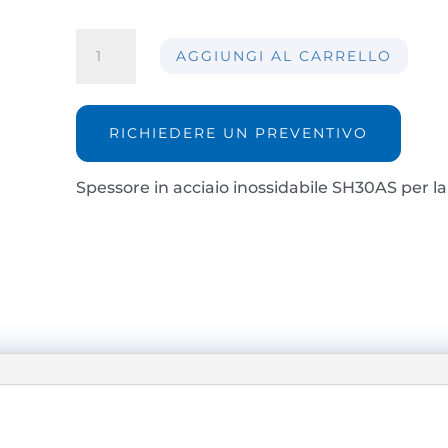
Spessore
AGGIUNGI AL CARRELLO
in
acciaio
inossidabile
SH30AS
RICHIEDERE UN PREVENTIVO
quantità
Spessore in acciaio inossidabile SH30AS per 