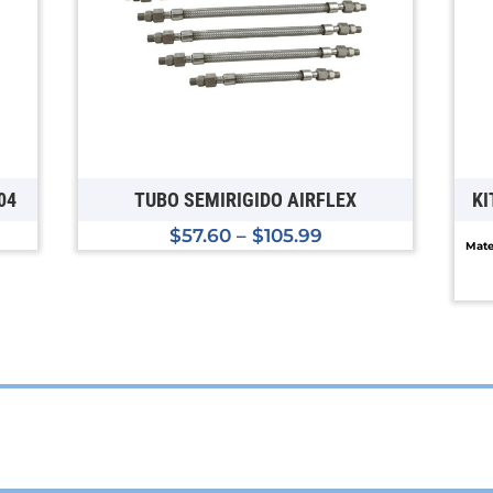
04
TUBO SEMIRIGIDO AIRFLEX
KI
$
57.60
–
$
105.99
Mater
Questo
prodotto
ha
più
varianti.
Le
opzioni
possono
essere