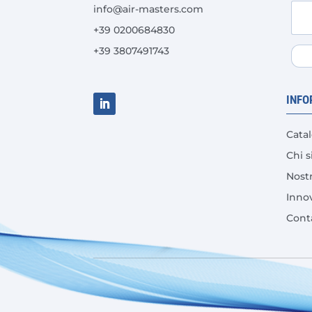
info@air-masters.com
+39 0200684830
+39 3807491743
INFO
Cata
Chi 
Nost
Inno
Cont