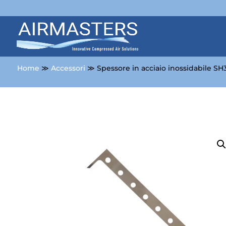
Home
≫
Accessori
≫ Spessore in acciaio inossidabile S