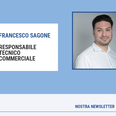
scelte
nella
pagina
del
prodotto
FRANCESCO SAGONE
RESPONSABILE
TECNICO
COMMERCIALE
NOSTRA NEWSLETTER