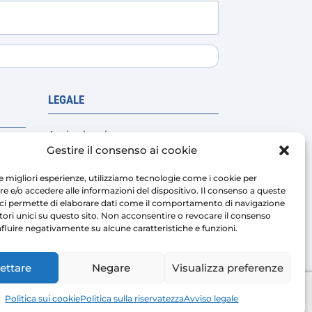
O
LEGALE
Avviso legale
Gestire il consenso ai cookie
Politica sulla riservatezza
Condizioni di vendita della
 le migliori esperienze, utilizziamo tecnologie come i cookie per
 e/o accedere alle informazioni del dispositivo. Il consenso a queste
piattaforma
 ci permette di elaborare dati come il comportamento di navigazione
 costi
Politica sui cookie
atori unici su questo sito. Non acconsentire o revocare il consenso
fluire negativamente su alcune caratteristiche e funzioni.
ettare
Negare
Visualizza preferenze
ight © 2026 | AIRMASTERS TECHNOLOGY SL
Politica sui cookie
Politica sulla riservatezza
Avviso legale