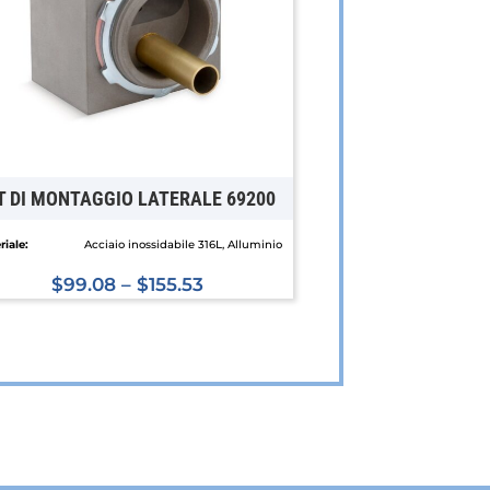
T DI MONTAGGIO LATERALE 69200
iale:
Acciaio inossidabile 316L, Alluminio
$
99.08
–
$
155.53
Questo
prodotto
ha
più
varianti.
Le
opzioni