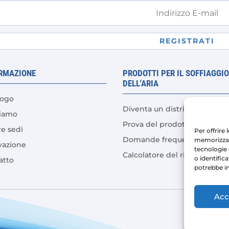
REGISTRATI
RMAZIONE
PRODOTTI PER IL SOFFIAGGI
DELL'ARIA
logo
Diventa un distributore
siamo
Prova del prodotto
re sedi
Per offrire
Domande frequenti
memorizzare
vazione
tecnologie
Calcolatore del risparmio sui
o identific
atto
potrebbe in
Acc
Copyr