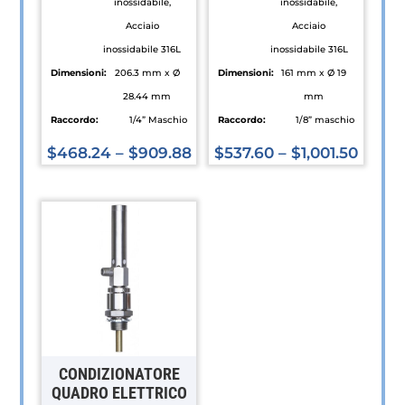
inossidabile,
inossidabile,
Acciaio
Acciaio
inossidabile 316L
inossidabile 316L
Dimensioni:
206.3 mm x Ø
Dimensioni:
161 mm x Ø 19
28.44 mm
mm
Raccordo:
1/4” Maschio
Raccordo:
1/8” maschio
$
468.24
–
$
909.88
$
537.60
–
$
1,001.50
Questo
Questo
prodotto
prodotto
ha
ha
più
più
varianti.
varianti.
Le
Le
opzioni
opzioni
possono
possono
essere
essere
CONDIZIONATORE
scelte
scelte
QUADRO ELETTRICO