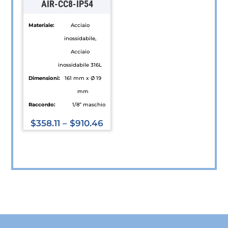
AIR-CC8-IP54
nella
nella
pagina
pagina
Materiale:
Acciaio
del
del
inossidabile,
prodotto
prodotto
Acciaio
inossidabile 316L
Dimensioni:
161 mm x Ø 19
mm
Raccordo:
1/8” maschio
$
358.11
–
$
910.46
Questo
prodotto
ha
più
varianti.
Le
opzioni