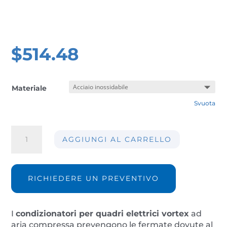
$
514.48
Materiale
Svuota
Condizionatore
AGGIUNGI AL CARRELLO
quadro
elettrico
AIR-
CC25-
RICHIEDERE UN PREVENTIVO
IP14
quantità
I
condizionatori per quadri elettrici
vortex
ad
aria compressa prevengono le fermate dovute al