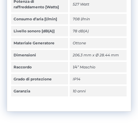
Potenza di
527 Watt
raffreddamento [Watts]
Consumo d’aria [l/min]
708 l/min
Livello sonoro [dB(A)]
78 dB(A)
Materiale Generatore
Ottone
Dimensioni
206.3 mm x Ø 28.44 mm
Raccordo
1/4” Maschio
Grado di protezione
IP14
Garanzia
10 anni