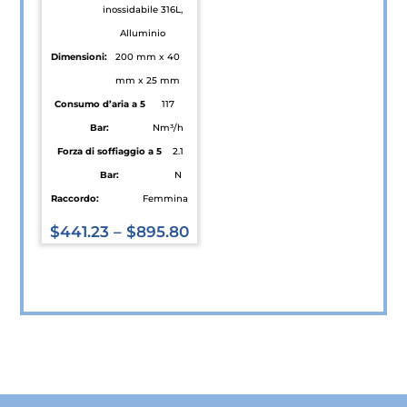
inossidabile 316L,
Alluminio
Dimensioni:
200 mm x 40
mm x 25 mm
Consumo d’aria a 5
117
Bar:
Nm³/h
Forza di soffiaggio a 5
2.1
Bar:
N
Raccordo:
Femmina
$
441.23
–
$
895.80
Questo
prodotto
ha
più
varianti.
Le
opzioni