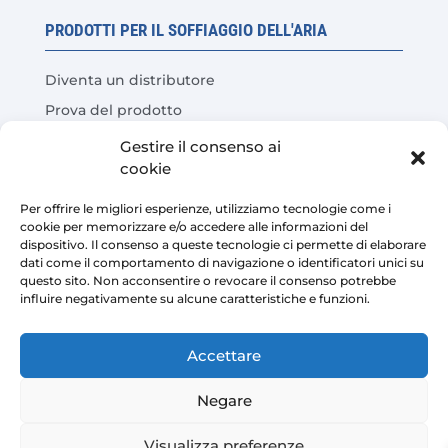
PRODOTTI PER IL SOFFIAGGIO DELL'ARIA
Diventa un distributore
Prova del prodotto
Domande frequenti
Gestire il consenso ai
cookie
Calcolatore del risparmio sui costi
Per offrire le migliori esperienze, utilizziamo tecnologie come i
LEGALE
cookie per memorizzare e/o accedere alle informazioni del
dispositivo. Il consenso a queste tecnologie ci permette di elaborare
dati come il comportamento di navigazione o identificatori unici su
Avviso legale
questo sito. Non acconsentire o revocare il consenso potrebbe
influire negativamente su alcune caratteristiche e funzioni.
Politica sulla riservatezza
Condizioni di vendita della piattaforma
Accettare
Politica sui cookie
Negare
Visualizza preferenze