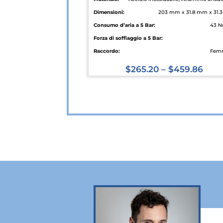
Dimensioni:
203 mm x 31.8 mm x 31
Consumo d’aria a 5 Bar:
43 N
Forza di soffiaggio a 5 Bar:
Raccordo:
Fem
$
265.20
–
$
459.86
Questo
prodotto
ha
più
varianti.
Le
opzioni
possono
essere
scelte
nella