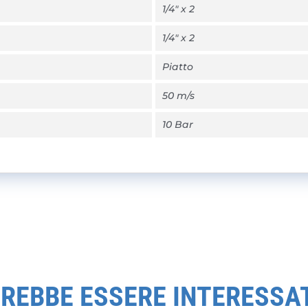
1/4" x 2
1/4" x 2
Piatto
50 m/s
10 Bar
REBBE ESSERE INTERESSA