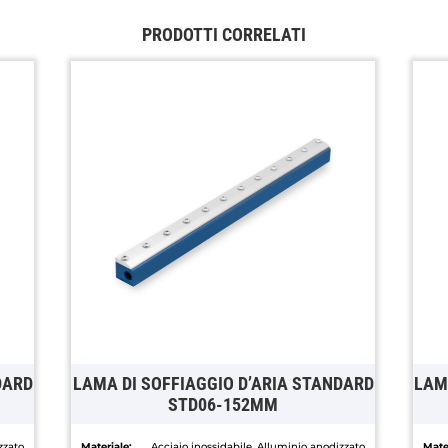
PRODOTTI CORRELATI
DARD
LAMA DI SOFFIAGGIO D’ARIA STANDARD
LAM
STD06-152MM
zzato
Materiale:
Acciaio inossidabile, Alluminio anodizzato
Mater