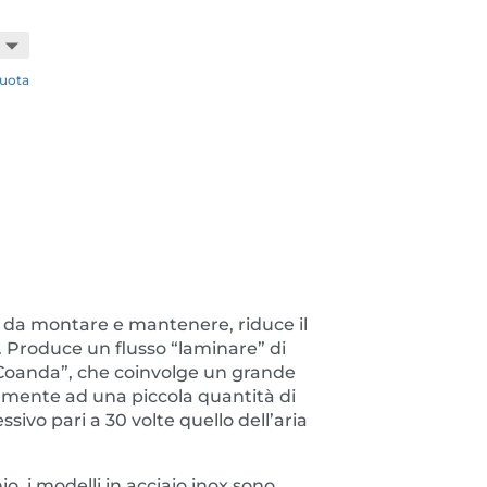
uota
e da montare e mantenere, riduce il
. Produce un flusso “laminare” di
“Coanda”, che coinvolge un grande
amente ad una piccola quantità di
vo pari a 30 volte quello dell’aria
io, i modelli in acciaio inox sono