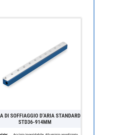
A DI SOFFIAGGIO D’ARIA STANDARD
STD36-914MM
iale:
Acciaio inossidabile, Alluminio anodizzato