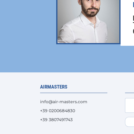
pagina
del
prodotto
AIRMASTERS
info@air-masters.com
+39 0200684830
+39 3807491743