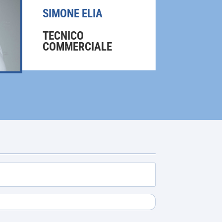
pagina
SIMONE ELIA
del
prodotto
TECNICO
COMMERCIALE