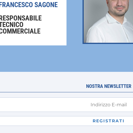
pagina
FRANCESCO SAGONE
del
prodotto
RESPONSABILE
TECNICO
COMMERCIALE
NOSTRA NEWSLETTER
REGISTRATI