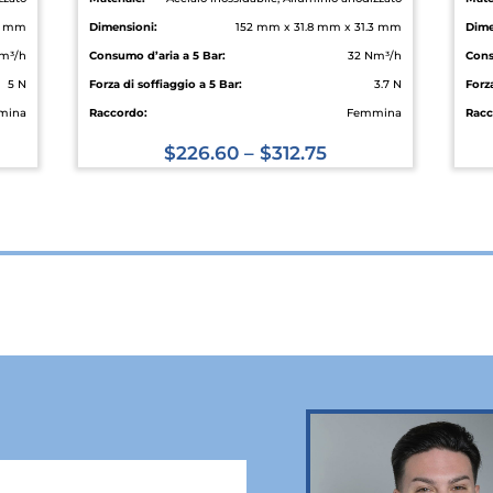
.3 mm
Dimensioni:
152 mm x 31.8 mm x 31.3 mm
Dime
m³/h
Consumo d’aria a 5 Bar:
32 Nm³/h
Cons
5 N
Forza di soffiaggio a 5 Bar:
3.7 N
Forza
mina
Raccordo:
Femmina
Racc
$
226.60
–
$
312.75
Questo
prodotto
ha
più
varianti.
Le
opzioni
possono
essere
scelte
nella