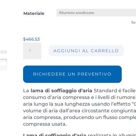
Materiale
Sv
$
466.53
Lama
AGGIUNGI AL CARRELLO
di
soffiaggio
d'aria
Standard
RICHIEDERE UN PREVENTIVO
STD30-
762mm
La
lama di soffiaggio d’aria
Standard é facil
quantità
consumo d’aria compressa e i livelli di rumore
aria lungo la sua lunghezza usando l’effetto 
volume di aria dall’area circostante congiunt
aria compressa, producendo un flusso complessi
compressa usata.
Lama di soffiaggio d’aria
realizzata in allumin