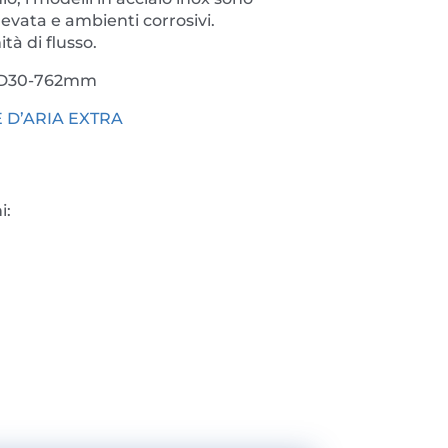
levata e ambienti corrosivi.
à di flusso.
TD30-762mm
 D’ARIA EXTRA
i: