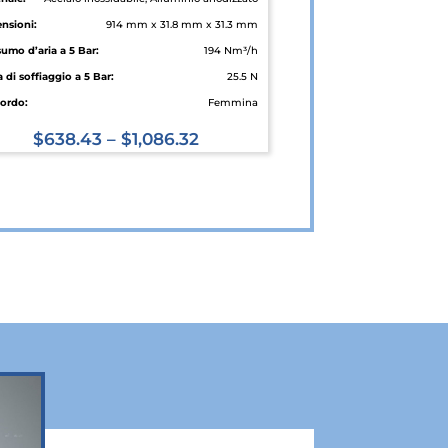
nsioni:
914 mm x 31.8 mm x 31.3 mm
umo d’aria a 5 Bar:
194 Nm³/h
 di soffiaggio a 5 Bar:
25.5 N
ordo:
Femmina
$
638.43
–
$
1,086.32
Questo
prodotto
ha
più
varianti.
Le
opzioni
possono
essere
scelte
nella