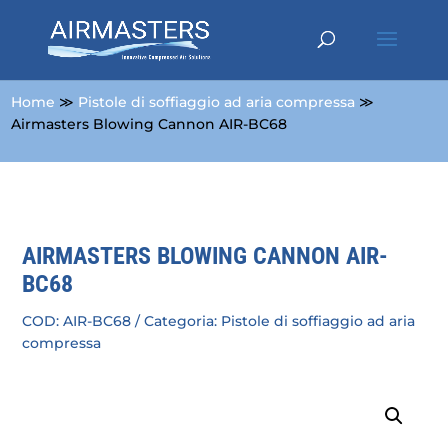
Home
≫
Pistole di soffiaggio ad aria compressa
≫
Airmasters Blowing Cannon AIR-BC68
AIRMASTERS BLOWING CANNON AIR-
BC68
COD:
AIR-BC68
Categoria:
Pistole di soffiaggio ad aria
compressa