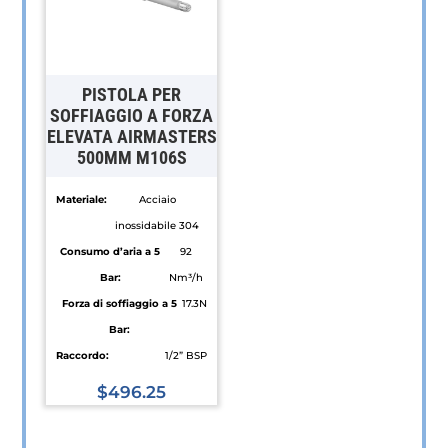
Le
Le
opzioni
opzioni
possono
possono
essere
essere
PISTOLA PER
scelte
scelte
SOFFIAGGIO A FORZA
ELEVATA AIRMASTERS
nella
nella
500MM M106S
pagina
pagina
del
del
Materiale:
Acciaio
prodotto
prodotto
inossidabile 304
Consumo d’aria a 5
92
Bar:
Nm³/h
Forza di soffiaggio a 5
17.3N
Bar:
Raccordo:
1/2” BSP
$
496.25
Questo
prodotto