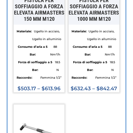
PISTOLA PER
PISTOLA PER
SOFFIAGGIO A FORZA
SOFFIAGGIO A FORZA
ELEVATA AIRMASTERS
ELEVATA AIRMASTERS
150 MM M120
1000 MM M120
Materiale:
Ugello in acciaio,
Materiale:
Ugello in acciaio,
Ugello in alluminio
Ugello in alluminio
Consumo d’aria a 5
88
Consumo d’aria a 5
88
Bar:
Nm³/h
Bar:
Nm³/h
Forza di soffiaggio a 5
18.5
Forza di soffiaggio a 5
18.5
Bar:
N
Bar:
N
Raccordo:
Femmina 1/2”
Raccordo:
Femmina 1/2”
$
503.17
–
$
613.96
$
632.43
–
$
842.47
Questo
Questo
prodotto
prodotto
ha
ha
più
più
varianti.
varianti.