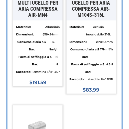
MULTI UGELLO PER
UGELLO PER ARIA
ARIA COMPRESSA
COMPRESSA AIR-
AIR-MN4
M104S-316L
Materiale:
Alluminio
Materiale:
Acciaio
Dimensioni:
Ø19x54mm
inossidabile 316L
Consumo d’aria a 5
69
Dimensioni:
Ø19x54mm
Bar:
Nm³/h
Consumo d’aria a 5
17Nm³/h
Forza di soffiaggio a 5
16
Bar:
Bar:
N
Forza di soffiaggio a 5
4.3N
Raccordo:
Femmina 3/8" BSP
Bar:
Raccordo:
Maschio 1/4” BSP
$
191.59
Questo
$
83.99
prodotto
Questo
ha
prodotto
più
ha
varianti.
più
Le
varianti.