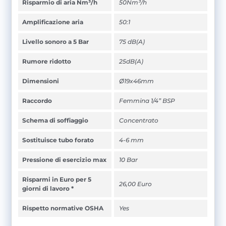
Risparmio di aria Nm³/h
50Nm³/h
Amplificazione aria
50:1
Livello sonoro a 5 Bar
75 dB(A)
Rumore ridotto
25dB(A)
Dimensioni
Ø19x46mm
Raccordo
Femmina 1/4” BSP
Schema di soffiaggio
Concentrato
Sostituisce tubo forato
4-6 mm
Pressione di esercizio max
10 Bar
Risparmi in Euro per 5
26,00 Euro
giorni di lavoro *
Rispetto normative OSHA
Yes