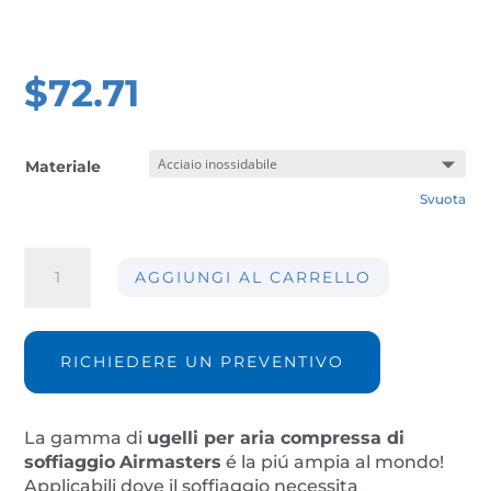
$
72.71
Materiale
Svuota
Ugello
AGGIUNGI AL CARRELLO
per
aria
compressa
AIR-
RICHIEDERE UN PREVENTIVO
M104FS
quantità
La gamma di
ugelli per aria compressa di
soffiaggio
Airmasters
é la piú ampia al mondo!
Applicabili dove il soffiaggio necessita