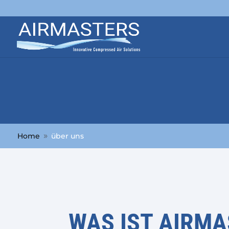
Home
über uns
9
WAS IST AIRMA