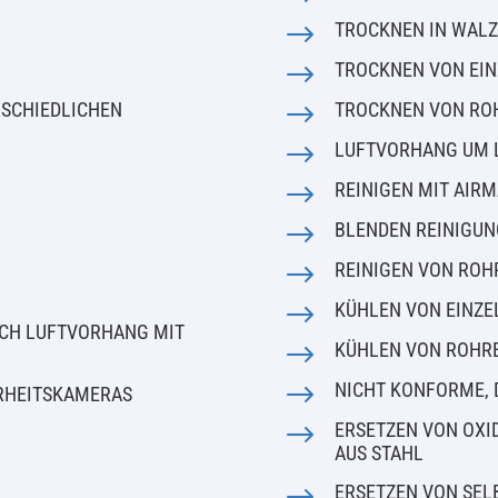
$
TROCKNEN IN WAL
G
$
TROCKNEN VON EI
RSCHIEDLICHEN
$
TROCKNEN VON RO
$
LUFTVORHANG UM L
$
REINIGEN MIT AIR
$
BLENDEN REINIGUN
$
REINIGEN VON ROH
$
KÜHLEN VON EINZE
RCH LUFTVORHANG MIT
$
KÜHLEN VON ROHR
$
NICHT KONFORME, 
ERHEITSKAMERAS
$
ERSETZEN VON OXI
AUS STAHL
$
ERSETZEN VON SEL