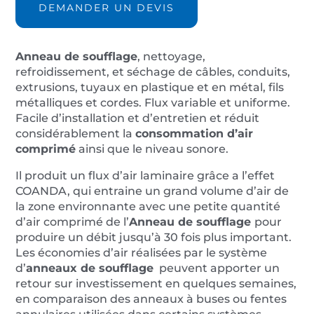
soufflage
DEMANDER UN DEVIS
AIR-
AW05
ØInt.
Anneau de soufflage
, nettoyage,
127mm
refroidissement, et séchage de câbles, conduits,
extrusions, tuyaux en plastique et en métal, fils
métalliques et cordes. Flux variable et uniforme.
Facile d’installation et d’entretien et réduit
considérablement la
consommation d’air
comprimé
ainsi que le niveau sonore.
Il produit un flux d’air laminaire grâce a l’effet
COANDA, qui entraine un grand volume d’air de
la zone environnante avec une petite quantité
d’air comprimé de l’
Anneau de soufflage
pour
produire un débit jusqu’à 30 fois plus important.
Les économies d’air réalisées par le système
d’
anneaux de soufflage
peuvent apporter un
retour sur investissement en quelques semaines,
en comparaison des anneaux à buses ou fentes