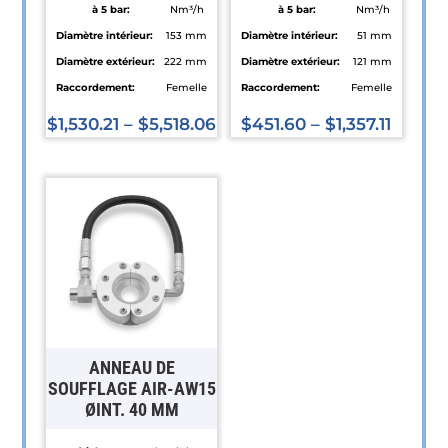
à 5 bar:
Nm³/h
à 5 bar:
Nm³/h
Diamètre intérieur:
153 mm
Diamètre intérieur:
51 mm
Diamètre extérieur:
222 mm
Diamètre extérieur:
121 mm
Raccordement:
Femelle
Raccordement:
Femelle
$
1,530.21
–
$
5,518.06
$
451.60
–
$
1,357.11
Ce
Ce
produit
produit
a
a
plusieurs
plusieurs
variations.
variations.
Les
Les
options
options
peuvent
peuvent
être
être
ANNEAU DE
choisies
choisies
SOUFFLAGE AIR-AW15
ØINT. 40 MM
sur
sur
la
la