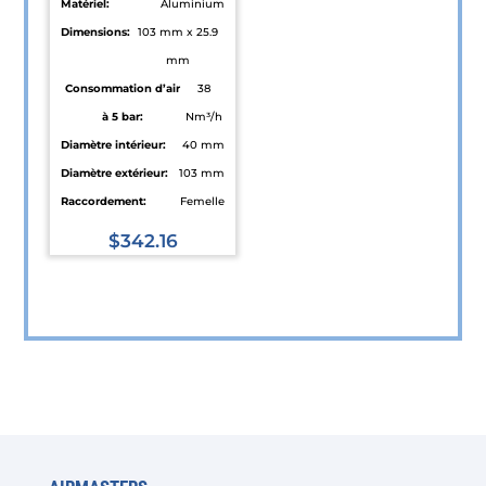
Matériel:
Aluminium
page
page
Dimensions:
103 mm x 25.9
du
du
mm
produit
produit
Consommation d’air
38
à 5 bar:
Nm³/h
Diamètre intérieur:
40 mm
Diamètre extérieur:
103 mm
Raccordement:
Femelle
$
342.16
Ce
produit
a
plusieurs
variations.
Les
options
peuvent