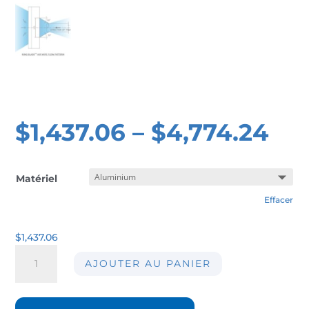
$
1,437.06
–
$
4,774.24
Matériel
Effacer
$
1,437.06
quantité
AJOUTER AU PANIER
de
Anneau
de