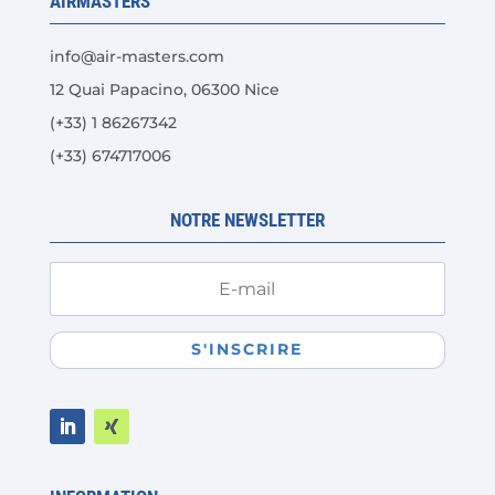
AIRMASTERS
être
choisies
info@air-masters.com
sur
12 Quai Papacino, 06300 Nice
la
(+33) 1 86267342
page
du
(+33) 674717006
produit
NOTRE NEWSLETTER
S'INSCRIRE