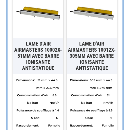
LAME D’AIR
LAME D’AIR
AIRMASTERS 10002X-
AIRMASTERS 10012X-
51MM AVEC BARRE
305MM AVEC BARRE
IONISANTE
IONISANTE
ANTISTATIQUE
ANTISTATIQUE
Dimensions:
51 mm x 44.5
Dimensions:
305 mm x 44.5
mm x 27.6 mm
mm x 27.6 mm
Consommation d’air
8.5
Consommation d’air
51
à 5 bar:
Nm³/h
à 5 bar:
Nm³/h
Puissance de soufflage à
1.4
Puissance de soufflage à
8.5
5 bar:
N
5 bar:
N
Raccordement:
Femelle
Raccordement:
Femelle