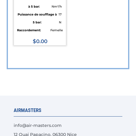
à 5 bar:
Nm³/h
Puissance de soufflage à
17
5 bar:
N
Raccordement:
Femelle
$
0.00
AIRMASTERS
info@air-masters.com
12 Quai Papacino, 06300 Nice