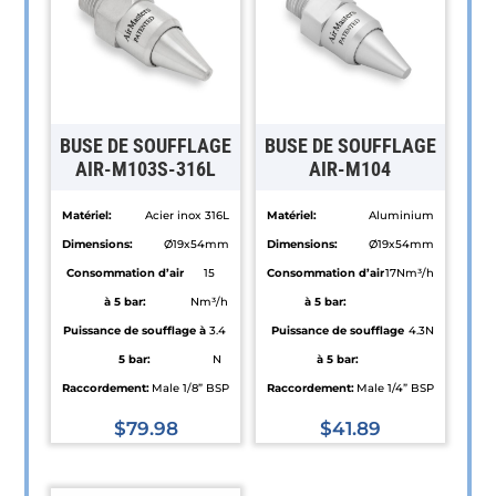
BUSE DE SOUFFLAGE
BUSE DE SOUFFLAGE
AIR-M103S-316L
AIR-M104
Matériel:
Acier inox 316L
Matériel:
Aluminium
Dimensions:
Ø19x54mm
Dimensions:
Ø19x54mm
Consommation d’air
15
Consommation d’air
17Nm³/h
à 5 bar:
Nm³/h
à 5 bar:
Puissance de soufflage à
3.4
Puissance de soufflage
4.3N
5 bar:
N
à 5 bar:
Raccordement:
Male 1/8” BSP
Raccordement:
Male 1/4” BSP
$
79.98
$
41.89
Ce
Ce
produit
produit