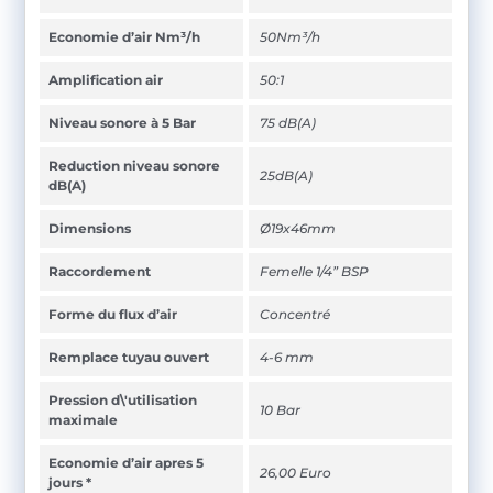
Economie d’air Nm³/h
50Nm³/h
Amplification air
50:1
Niveau sonore à 5 Bar
75 dB(A)
Reduction niveau sonore
25dB(A)
dB(A)
Dimensions
Ø19x46mm
Raccordement
Femelle 1/4” BSP
Forme du flux d’air
Concentré
Remplace tuyau ouvert
4-6 mm
Pression d\'utilisation
10 Bar
maximale
Economie d’air apres 5
26,00 Euro
jours *