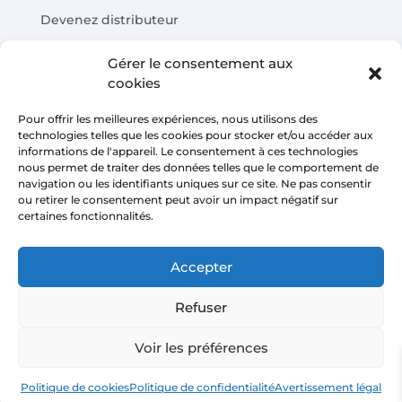
Devenez distributeur
Tests de produits
Gérer le consentement aux
Questions fréquentes
cookies
Calculateur d'économies de coûts
Pour offrir les meilleures expériences, nous utilisons des
technologies telles que les cookies pour stocker et/ou accéder aux
LÉGAL
informations de l'appareil. Le consentement à ces technologies
nous permet de traiter des données telles que le comportement de
navigation ou les identifiants uniques sur ce site. Ne pas consentir
Avis juridique
ou retirer le consentement peut avoir un impact négatif sur
certaines fonctionnalités.
Politique de confidentialité
Conditions de vente de la plateforme
Accepter
Politique de cookies
Refuser
Voir les préférences
Copyright © 2026 | AIRMASTERS TECHNOLOGY SL
Politique de cookies
Politique de confidentialité
Avertissement légal