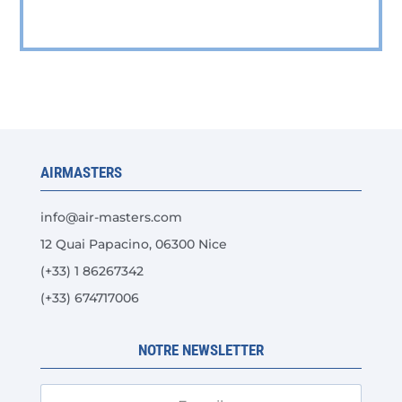
produit
a
plusieurs
variations.
Les
options
peuvent
AIRMASTERS
être
choisies
info@air-masters.com
sur
12 Quai Papacino, 06300 Nice
la
(+33) 1 86267342
page
du
(+33) 674717006
produit
NOTRE NEWSLETTER