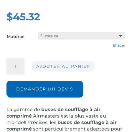
$
45.32
Matériel
Effacer
quantité
AJOUTER AU PANIER
de
Buse
de
soufflage
DEMANDER UN DEVIS
AIR-
M104F
La gamme de
buses de soufflage à air
comprimé
Airmasters est la plus vaste au
monde!! Précises, les
buses de soufflage à air
comprimé
sont particulièrement adaptées pour