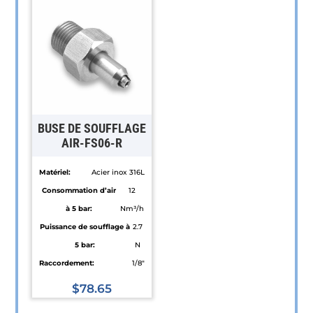
a
a
plusieurs
plusieurs
variations.
variations.
Les
Les
options
options
peuvent
peuvent
être
être
BUSE DE SOUFFLAGE
choisies
choisies
AIR-FS06-R
sur
sur
Matériel:
Acier inox 316L
la
la
Consommation d’air
12
page
page
à 5 bar:
Nm³/h
du
du
Puissance de soufflage à
2.7
produit
produit
5 bar:
N
Raccordement:
1/8"
$
78.65
Ce