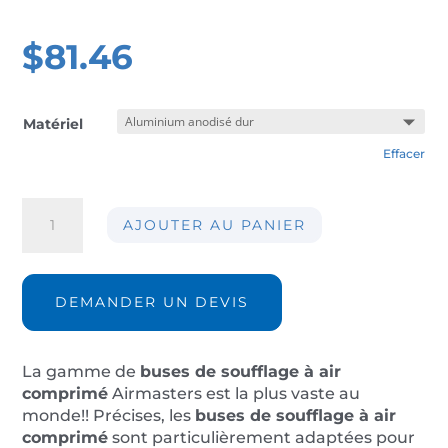
$
81.46
Matériel
Effacer
quantité
AJOUTER AU PANIER
de
Buse
de
soufflage
DEMANDER UN DEVIS
AIR-
M200-
28
La gamme de
buses de soufflage à air
comprimé
Airmasters est la plus vaste au
monde!! Précises, les
buses de soufflage à air
comprimé
sont particulièrement adaptées pour