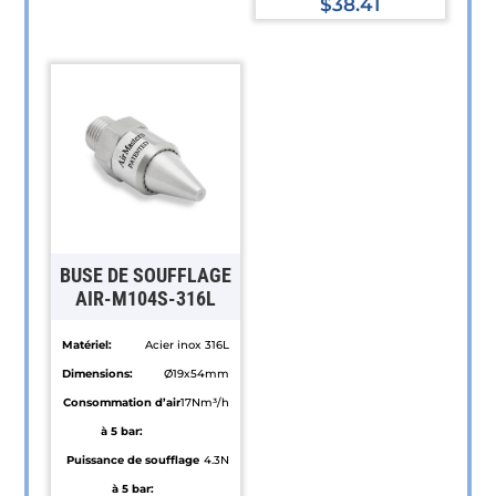
Ce
$
38.41
produit
Ce
a
produit
plusieurs
a
variations.
plusieurs
Les
variations.
options
Les
peuvent
options
être
peuvent
choisies
être
BUSE DE SOUFFLAGE
sur
choisies
AIR-M104S-316L
la
sur
Matériel:
Acier inox 316L
page
la
Dimensions:
Ø19x54mm
du
page
Consommation d’air
17Nm³/h
produit
du
à 5 bar:
produit
Puissance de soufflage
4.3N
à 5 bar: