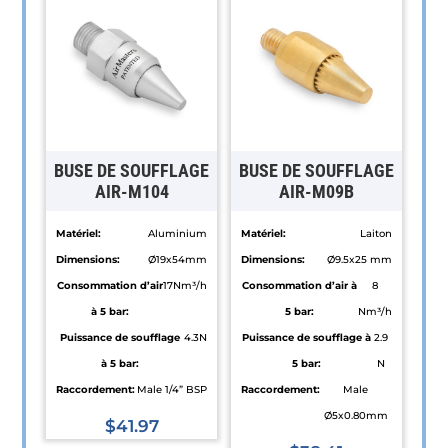
BUSE DE SOUFFLAGE
BUSE DE SOUFFLAGE
AIR-M104
AIR-M09B
Matériel:
Aluminium
Matériel:
Laiton
Dimensions:
Ø19x54mm
Dimensions:
Ø9.5x25 mm
Consommation d’air
17Nm³/h
Consommation d’air à
8
à 5 bar:
5 bar:
Nm³/h
Puissance de soufflage
4.3N
Puissance de soufflage à
2.9
à 5 bar:
5 bar:
N
Raccordement:
Male 1/4” BSP
Raccordement:
Male
Ø5x0.80mm
$
41.97