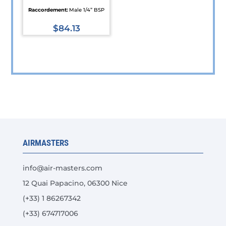
Raccordement:
Male 1/4” BSP
$
84.13
Ce
produit
a
plusieurs
variations.
Les
options
peuvent
AIRMASTERS
être
choisies
info@air-masters.com
sur
12 Quai Papacino, 06300 Nice
la
(+33) 1 86267342
page
du
(+33) 674717006
produit