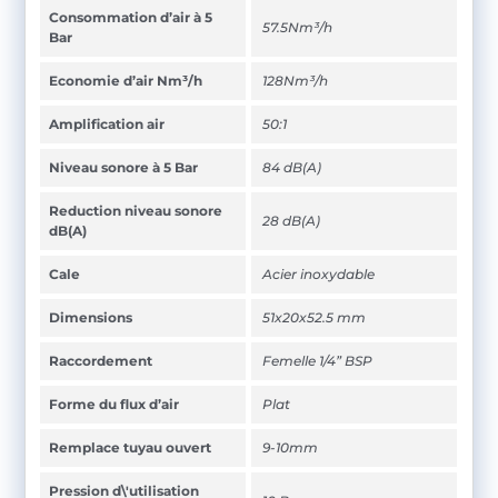
Consommation d’air à 5
57.5Nm³/h
Bar
Economie d’air Nm³/h
128Nm³/h
Amplification air
50:1
Niveau sonore à 5 Bar
84 dB(A)
Reduction niveau sonore
28 dB(A)
dB(A)
Cale
Acier inoxydable
Dimensions
51x20x52.5 mm
Raccordement
Femelle 1/4” BSP
Forme du flux d’air
Plat
Remplace tuyau ouvert
9-10mm
Pression d\'utilisation