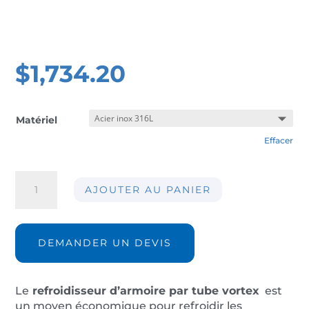
$
1,734.20
Matériel
Effacer
quantité
AJOUTER AU PANIER
de
Climatiseur
d'armoire
AIR-
DEMANDER UN DEVIS
CC110-
316L-
IP66
Le
refroidisseur d’armoire par tube vortex
est
un moyen économique pour refroidir les