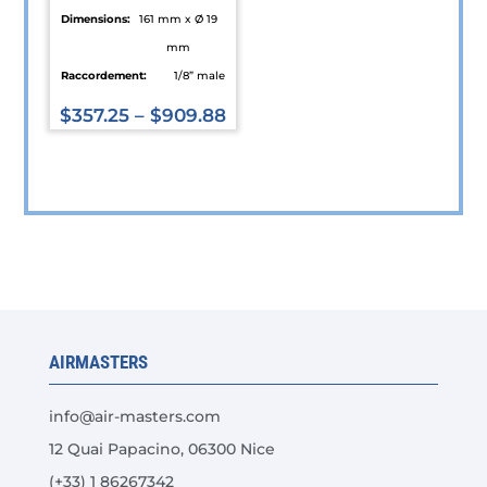
du
du
Dimensions:
161 mm x Ø 19
produit
produit
mm
Raccordement:
1/8” male
$
357.25
–
$
909.88
Ce
produit
a
plusieurs
variations.
Les
options
peuvent
AIRMASTERS
être
choisies
info@air-masters.com
sur
12 Quai Papacino, 06300 Nice
la
(+33) 1 86267342
page