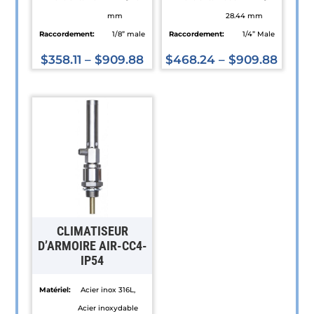
mm
28.44 mm
Raccordement:
1/8” male
Raccordement:
1/4” Male
$
358.11
–
$
909.88
$
468.24
–
$
909.88
Ce
Ce
produit
produit
a
a
plusieurs
plusieurs
variations.
variations.
Les
Les
options
options
peuvent
peuvent
être
être
CLIMATISEUR
choisies
choisies
D’ARMOIRE AIR-CC4-
IP54
sur
sur
la
la
Matériel:
Acier inox 316L,
page
page
Acier inoxydable