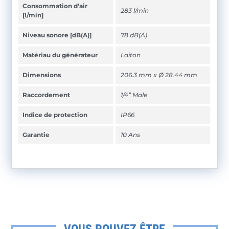
Consommation d’air
283 l/min
[l/min]
Niveau sonore [dB(A)]
78 dB(A)
Matériau du générateur
Laiton
Dimensions
206.3 mm x Ø 28.44 mm
Raccordement
1/4” Male
Indice de protection
IP66
Garantie
10 Ans
VOUS POUVEZ ÊTRE