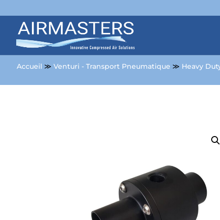
Accueil
≫
Venturi - Transport Pneumatique
≫
Heavy Dut