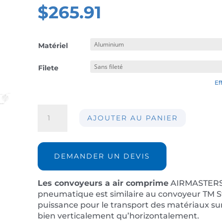
$
265.91
Matériel
Filete
Ef
quantité
AJOUTER AU PANIER
de
Les
Convoyeurs
à
DEMANDER UN DEVIS
air
comprimé
Les convoyeurs a air comprime
AIRMASTERST
Heavy
pneumatique est similaire au convoyeur TM S
Duty
puissance pour le transport des matériaux sur
AIRMASTERS
bien verticalement qu’horizontalement.
AIR-