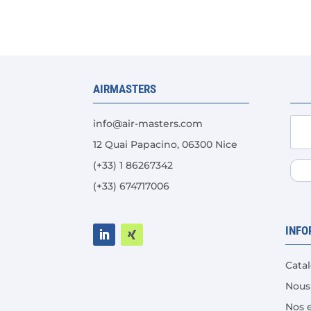
Les
options
peuvent
être
AIRMASTERS
choisies
sur
info@air-masters.com
la
page
12 Quai Papacino, 06300 Nice
du
(+33) 1 86267342
produit
(+33) 674717006
INFO
Cata
Nous
Nos 