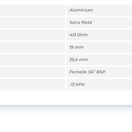
Aluminium
Sans fileté
413 l/min
19 mm
25,4 mm
Femelle 1/4” BSP
-12 kPa