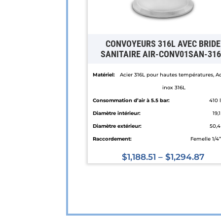
CONVOYEURS 316L AVEC BRIDE
SANITAIRE AIR-CONV01SAN-316
Matériel:
Acier 316L pour hautes températures, Ac
inox 316L
Consommation d’air à 5.5 bar:
410 
Diamètre intérieur:
19
Diamètre extérieur:
50,
Raccordement:
Femelle 1/4
$
1,188.51
–
$
1,294.87
Ce
produit
a
plusieurs
variations.