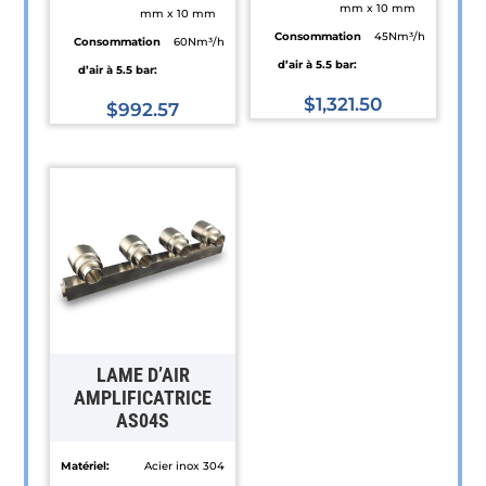
mm x 10 mm
mm x 10 mm
Consommation
45Nm³/h
Consommation
60Nm³/h
d’air à 5.5 bar:
d’air à 5.5 bar:
$
1,321.50
$
992.57
Ce
Ce
produit
produit
a
a
plusieurs
plusieurs
variations.
variations.
Les
Les
options
options
peuvent
peuvent
être
être
LAME D’AIR
choisies
choisies
AMPLIFICATRICE
sur
AS04S
sur
la
la
Matériel:
Acier inox 304
page
page