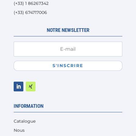
(+33) 1 86267342
page
du
(+33) 674717006
produit
NOTRE NEWSLETTER
S'INSCRIRE
INFORMATION
Catalogue
Nous