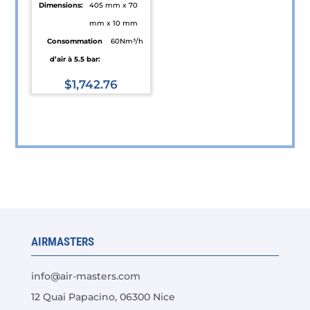
Dimensions:
405 mm x 70
du
du
mm x 10 mm
produit
produit
Consommation
60Nm³/h
d’air à 5.5 bar:
$
1,742.76
Ce
produit
a
plusieurs
variations.
Les
options
peuvent
AIRMASTERS
être
choisies
info@air-masters.com
sur
12 Quai Papacino, 06300 Nice
la