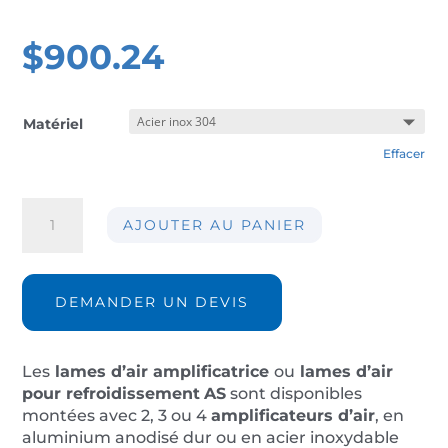
$
900.24
Matériel
Effacer
quantité
AJOUTER AU PANIER
de
Lame
d'air
amplificatrice
DEMANDER UN DEVIS
AS02S
Les
lames
d’air amplificatrice
ou
lames d’air
pour refroidissement
AS
sont disponibles
montées avec 2, 3 ou 4
amplificateurs d’air
, en
aluminium anodisé dur ou en acier inoxydable