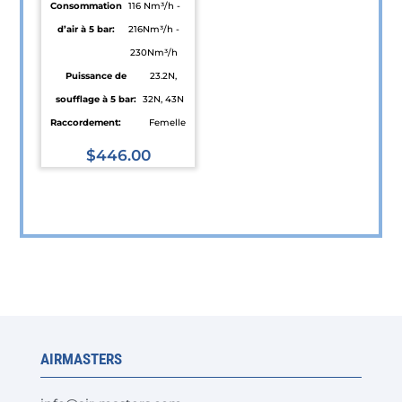
Consommation
116 Nm³/h -
d’air à 5 bar:
216Nm³/h -
230Nm³/h
Puissance de
23.2N,
soufflage à 5 bar:
32N, 43N
Raccordement:
Femelle
$
446.00
Ce
produit
a
plusieurs
variations.
Les
options
peuvent
AIRMASTERS
être
choisies