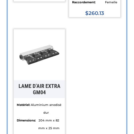
Raccordement:
Femelle
Ce
produit
$
260.13
a
Ce
plusieurs
produit
variations.
a
Les
plusieurs
options
variations.
peuvent
Les
être
options
choisies
peuvent
sur
être
LAME D’AIR EXTRA
la
choisies
GM04
page
sur
Matériel:
Aluminium anodisé
du
la
dur
produit
page
Dimensions:
204 mm x 82
du
mm x 25 mm
produit