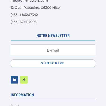
info@air-masters.com
sur
12 Quai Papacino, 06300 Nice
la
(+33) 1 86267342
page
du
(+33) 674717006
produit
NOTRE NEWSLETTER
S'INSCRIRE
INFORMATION