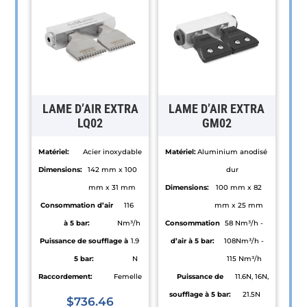
LAME D’AIR EXTRA
LAME D’AIR EXTRA
LQ02
GM02
Matériel:
Acier inoxydable
Matériel:
Aluminium anodisé
Dimensions:
142 mm x 100
dur
mm x 31 mm
Dimensions:
100 mm x 82
Consommation d’air
116
mm x 25 mm
à 5 bar:
Nm³/h
Consommation
58 Nm³/h -
Puissance de soufflage à
1.9
d’air à 5 bar:
108Nm³/h -
5 bar:
N
115 Nm³/h
Raccordement:
Femelle
Puissance de
11.6N, 16N,
soufflage à 5 bar:
21.5N
$
736.46