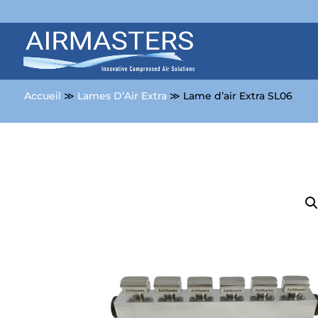
Accueil
≫
Lames D’Air Extra
≫ Lame d’air Extra SL06