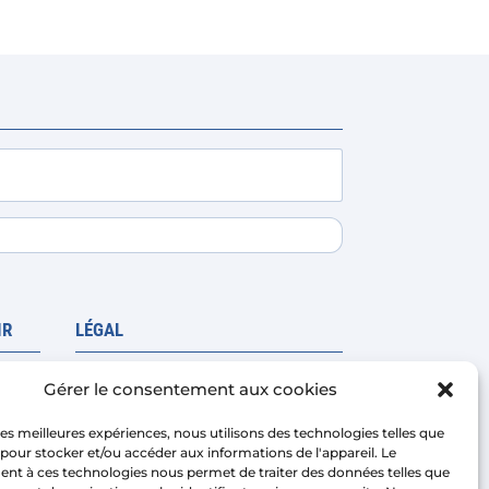
IR
LÉGAL
Avis juridique
Gérer le consentement aux cookies
Politique de confidentialité
 les meilleures expériences, nous utilisons des technologies telles que
Conditions de vente de la
 pour stocker et/ou accéder aux informations de l'appareil. Le
nt à ces technologies nous permet de traiter des données telles que
plateforme
coûts