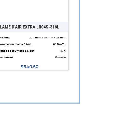
LAME D’AIR EXTRA LR04S-316L
nsions:
204 mm x 75 mm x 25 mm
ommation d’air à 5 bar:
69 Nm³/h
sance de soufflage à 5 bar:
15 N
ordement:
Femelle
$
640.50