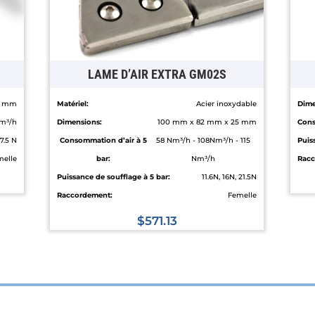
LAME D’AIR EXTRA GM02S
5 mm
Matériel:
Acier inoxydable
Dime
m³/h
Dimensions:
100 mm x 82 mm x 25 mm
Cons
7.5 N
Consommation d’air à 5
58 Nm³/h - 108Nm³/h - 115
Puis
melle
bar:
Nm³/h
Racc
Puissance de soufflage à 5 bar:
11.6N, 16N, 21.5N
Raccordement:
Femelle
$
571.13
Ce
produit
a
plusieurs
variations.