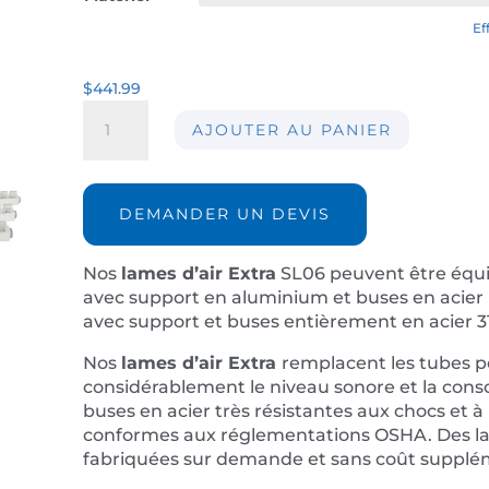
Ef
$
441.99
quantité
AJOUTER AU PANIER
de
Lame
d'air
Extra
DEMANDER UN DEVIS
SL06
Nos
lames d’air Extra
SL06 peuvent être équip
avec support en aluminium et buses en acier 
avec support et buses entièrement en acier 3
Nos
lames d’air Extra
remplacent les tubes p
considérablement le niveau sonore et la con
buses en acier très résistantes aux chocs et à
conformes aux réglementations OSHA. Des la
fabriquées sur demande et sans coût supplé