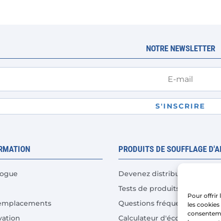
Les
options
peuvent
NOTRE NEWSLETTER
être
choisies
sur
la
page
S'INSCRIRE
du
produit
RMATION
PRODUITS DE SOUFFLAGE D'A
logue
Devenez distributeur
Tests de produits
Pour offrir
emplacements
Questions fréquentes
les cookies
consenteme
vation
Calculateur d'économies de 