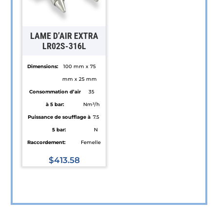
options
options
peuvent
peuvent
être
être
LAME D’AIR EXTRA
choisies
choisies
LR02S-316L
sur
sur
Dimensions:
100 mm x 75
la
la
mm x 25 mm
page
page
Consommation d’air
35
du
du
à 5 bar:
Nm³/h
produit
produit
Puissance de soufflage à
7.5
5 bar:
N
Raccordement:
Femelle
$
413.58