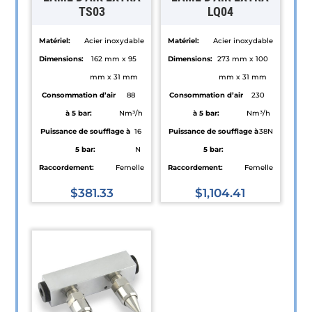
TS03
LQ04
Matériel:
Acier inoxydable
Matériel:
Acier inoxydable
Dimensions:
162 mm x 95
Dimensions:
273 mm x 100
mm x 31 mm
mm x 31 mm
Consommation d’air
88
Consommation d’air
230
à 5 bar:
Nm³/h
à 5 bar:
Nm³/h
Puissance de soufflage à
16
Puissance de soufflage à
38N
5 bar:
N
5 bar:
Raccordement:
Femelle
Raccordement:
Femelle
$
381.33
$
1,104.41
Ce
Ce
produit
produit
a
a
plusieurs
plusieurs
variations.
variations.
Les
Les