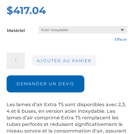
$
417.04
Matériel
Effacer
quantité
AJOUTER AU PANIER
de
Lame
d'air
Extra
DEMANDER UN DEVIS
TS04
Les lames d’air Extra TS sont disponibles avec 2,3,
4 et 6 buses, en version acier inoxydable. Les
lames d’air comprimé Extra TS remplacent les
tubes perforés et réduisent significativement le
niveau sonore et la consommation d’air, assurant