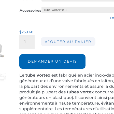
Accessoires
Ef
$
259.68
quantité
AJOUTER AU PANIER
de
Tube
Vortex
AIR-
DEMANDER UN DEVIS
M8H
Le
t
ube vortex
est fabriqué en acier inoxydab
générateur et d’une valve fabriqués en laiton,
la plupart des environnements et assure la dur
produit (la plupart des
tubes vortex
concurre
générateurs en plastique). Il convient ainsi p
environnements à haute température, évitant 
supplémentaire. Les températures d’utilisation