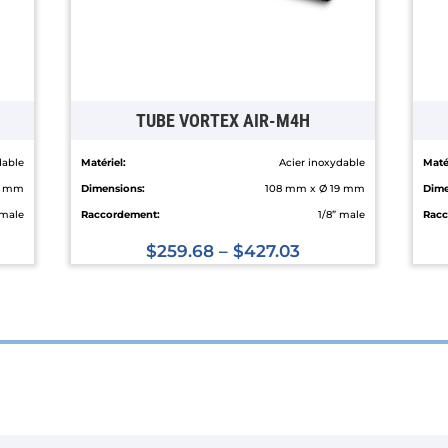
TUBE VORTEX AIR-M4H
dable
Matériel:
Acier inoxydable
Matér
9 mm
Dimensions:
108 mm x Ø 19 mm
Dime
 male
Raccordement:
1/8” male
Racc
$
259.68
–
$
427.03
Ce
produit
a
plusieurs
variations.
Les
options