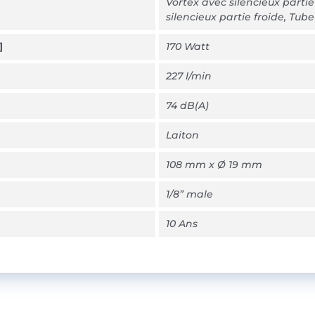
Vortex avec silencieux parti
silencieux partie froide, Tube
]
170 Watt
227 l/min
74 dB(A)
Laiton
108 mm x Ø 19 mm
1/8” male
10 Ans