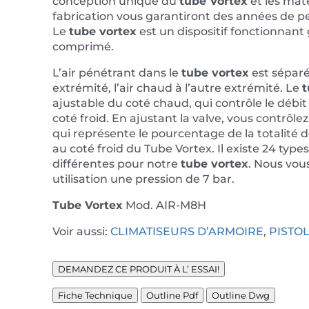
conception unique du
t
ube Vortex
et les maté
fabrication vous garantiront des années de 
Le
t
ube vortex
est un dispositif fonctionnant 
comprimé.
L’air pénétrant dans le
tube vortex
est séparé 
extrémité, l’air chaud à l’autre extrémité. Le
t
ajustable du coté chaud, qui contrôle le débit
coté froid. En ajustant la valve, vous contrôlez 
qui représente le pourcentage de la totalité d
au coté froid du Tube Vortex. Il existe 24 typ
différentes pour notre
t
ube vortex
. Nous vo
utilisation une pression de 7 bar.
Tube Vortex
Mod. AIR-M8H
Voir aussi:
CLIMATISEURS D’ARMOIRE
,
PISTOL
DEMANDEZ CE PRODUIT À L’ ESSAI!
Fiche Technique
Outline Pdf
Outline Dwg