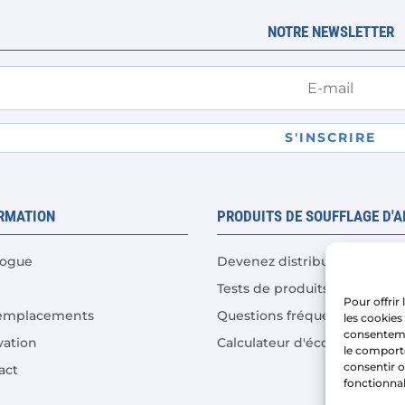
peuvent
NOTRE NEWSLETTER
être
choisies
sur
la
page
S'INSCRIRE
du
produit
RMATION
PRODUITS DE SOUFFLAGE D'A
logue
Devenez distributeur
Tests de produits
Pour offrir
emplacements
Questions fréquentes
les cookies
consenteme
vation
Calculateur d'économies de 
le comporte
consentir o
act
fonctionnal