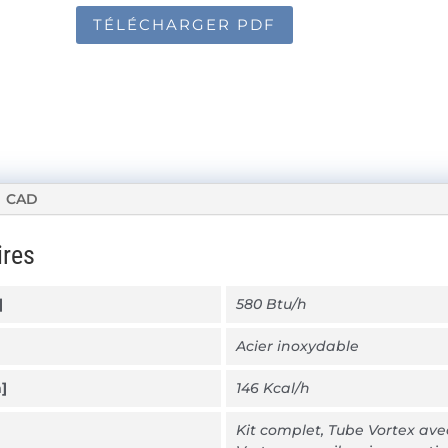
TÉLÉCHARGER PDF
CAD
ires
]
580 Btu/h
Acier inoxydable
]
146 Kcal/h
Kit complet, Tube Vortex ave