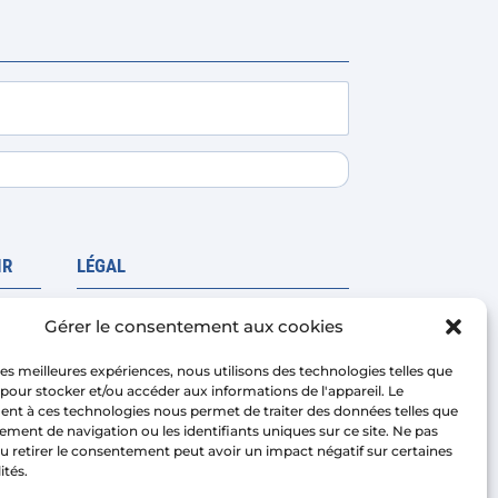
peuvent
être
choisies
sur
la
page
du
produit
IR
LÉGAL
Avis juridique
Gérer le consentement aux cookies
Politique de confidentialité
 les meilleures expériences, nous utilisons des technologies telles que
Conditions de vente de la
 pour stocker et/ou accéder aux informations de l'appareil. Le
nt à ces technologies nous permet de traiter des données telles que
plateforme
coûts
ment de navigation ou les identifiants uniques sur ce site. Ne pas
Politique de cookies
u retirer le consentement peut avoir un impact négatif sur certaines
ités.