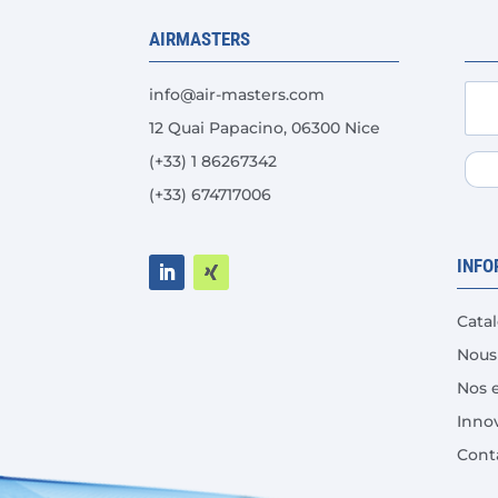
peuvent
AIRMASTERS
être
choisies
info@air-masters.com
sur
la
12 Quai Papacino, 06300 Nice
page
(+33) 1 86267342
du
(+33) 674717006
produit
INFO
Cata
Nous
Nos 
Inno
Cont