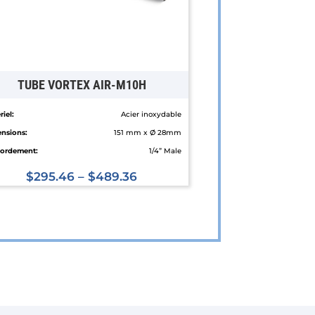
TUBE VORTEX AIR-M10H
iel:
Acier inoxydable
nsions:
151 mm x Ø 28mm
ordement:
1/4” Male
$
295.46
–
$
489.36
Ce
produit
a
plusieurs
variations.
Les
options