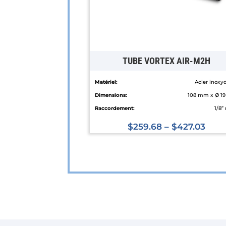
TUBE VORTEX AIR-M2H
Matériel:
Acier inoxy
Dimensions:
108 mm x Ø 1
Raccordement:
1/8”
$
259.68
–
$
427.03
Ce
produit
a
plusieurs
variations.
Les
options