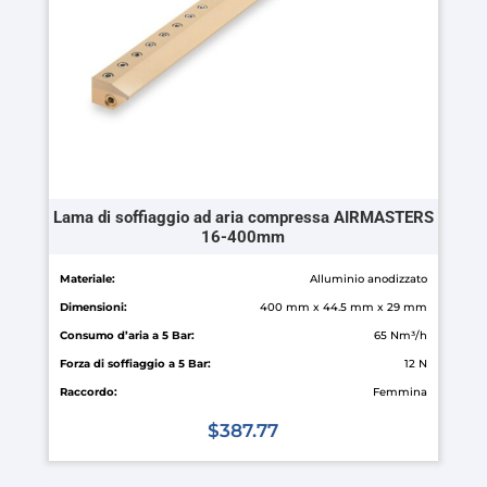
scelte
nella
pagina
del
prodotto
Lama di soffiaggio ad aria compressa AIRMASTERS
16-400mm
Materiale:
Alluminio anodizzato
Dimensioni:
400 mm x 44.5 mm x 29 mm
Consumo d’aria a 5 Bar:
65 Nm³/h
Forza di soffiaggio a 5 Bar:
12 N
Raccordo:
Femmina
$
387.77
Questo
prodotto