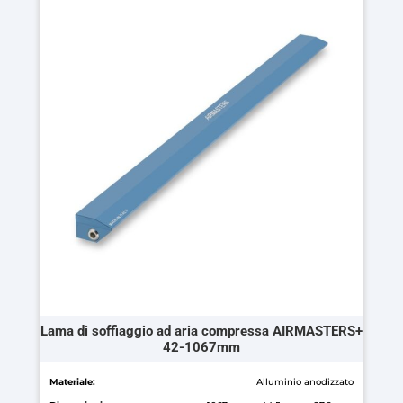
ha
più
varianti.
Le
opzioni
possono
essere
scelte
nella
pagina
del
prodotto
Lama di soffiaggio ad aria compressa AIRMASTERS+
42-1067mm
Materiale:
Alluminio anodizzato