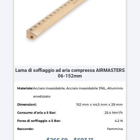
essere
scelte
nella
pagina
del
prodotto
Lama di soffiaggio ad aria compressa AIRMASTERS
06-152mm
Materiale:
Acciaio inossidabile, Acciaio inossidabile 316L, Alluminio
anodizzato
Dimensioni:
152 mm x 44.5 mm x 29 mm
Consumo d’aria a 5 Bar:
25.4 Nm³/h
Forza di soffiaggio a 5 Bar:
4.2 N
Raccordo:
Femmina
$
266.59
–
$
693.13