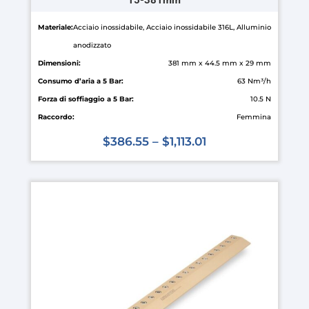
15-381mm
Materiale:
Acciaio inossidabile, Acciaio inossidabile 316L, Alluminio
anodizzato
Dimensioni:
381 mm x 44.5 mm x 29 mm
Consumo d’aria a 5 Bar:
63 Nm³/h
Forza di soffiaggio a 5 Bar:
10.5 N
Raccordo:
Femmina
$
386.55
–
$
1,113.01
Questo
prodotto
ha
più
varianti.
Le
opzioni
possono
essere