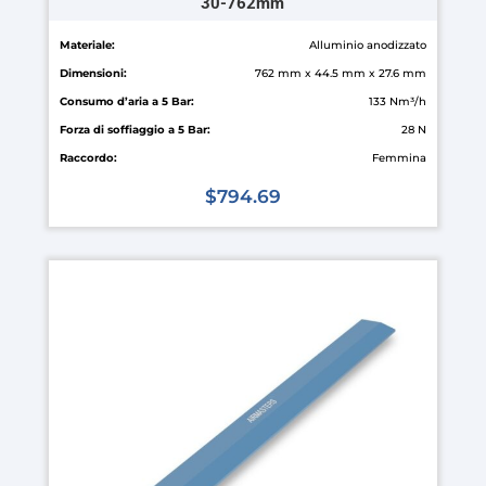
30-762mm
Materiale:
Alluminio anodizzato
Dimensioni:
762 mm x 44.5 mm x 27.6 mm
Consumo d’aria a 5 Bar:
133 Nm³/h
Forza di soffiaggio a 5 Bar:
28 N
Raccordo:
Femmina
$
794.69
Questo
prodotto
ha
più
varianti.
Le
opzioni
possono
essere
scelte