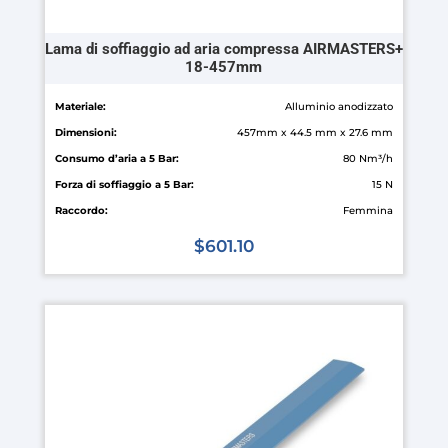
Lama di soffiaggio ad aria compressa AIRMASTERS+
18-457mm
Materiale:
Alluminio anodizzato
Dimensioni:
457mm x 44.5 mm x 27.6 mm
Consumo d’aria a 5 Bar:
80 Nm³/h
Forza di soffiaggio a 5 Bar:
15 N
Raccordo:
Femmina
$
601.10
Questo
prodotto
ha
più
varianti.
Le
opzioni