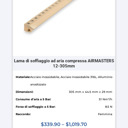
essere
scelte
nella
pagina
del
prodotto
Lama di soffiaggio ad aria compressa AIRMASTERS
12-305mm
Materiale:
Acciaio inossidabile, Acciaio inossidabile 316L, Alluminio
anodizzato
Dimensioni:
305 mm x 44.5 mm x 29 mm
Consumo d’aria a 5 Bar:
51 Nm³/h
Forza di soffiaggio a 5 Bar:
8.5 N
Raccordo:
Femmina
$
339.90
–
$
1,019.70