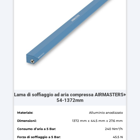
Le
opzioni
possono
essere
scelte
nella
pagina
del
prodotto
Lama di soffiaggio ad aria compressa AIRMASTERS+
54-1372mm
Materiale:
Alluminio anodizzato
Dimensioni:
1372 mm x 44.5 mm x 27.6 mm
Consumo d’aria a 5 Bar:
240 Nm³/h
Forza di soffiaggio a 5 Bar:
45.5 N