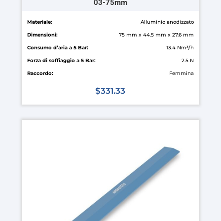
03-75mm
Materiale:
Alluminio anodizzato
Dimensioni:
75 mm x 44.5 mm x 27.6 mm
Consumo d’aria a 5 Bar:
13.4 Nm³/h
Forza di soffiaggio a 5 Bar:
2.5 N
Raccordo:
Femmina
$
331.33
Questo
prodotto
ha
più
varianti.
Le
opzioni
possono
essere
scelte