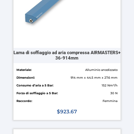
nella
pagina
del
prodotto
Lama di soffiaggio ad aria compressa AIRMASTERS+
36-914mm
Materiale:
Alluminio anodizzato
Dimensioni:
914 mm x 44.5 mm x 27.6 mm
Consumo d’aria a 5 Bar:
152 Nm³/h
Forza di soffiaggio a 5 Bar:
30 N
Raccordo:
Femmina
$
923.67
Questo
prodotto