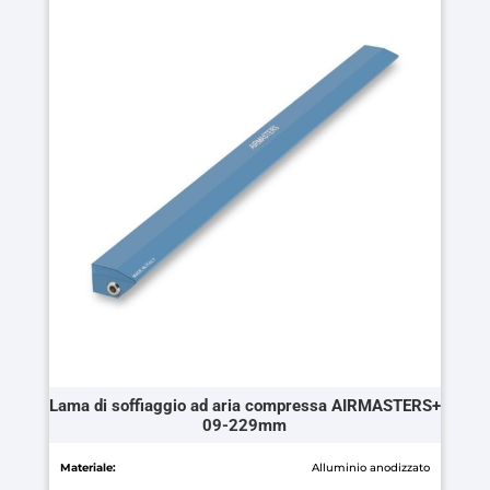
ha
più
varianti.
Le
opzioni
possono
essere
scelte
nella
pagina
del
prodotto
Lama di soffiaggio ad aria compressa AIRMASTERS+
09-229mm
Materiale:
Alluminio anodizzato