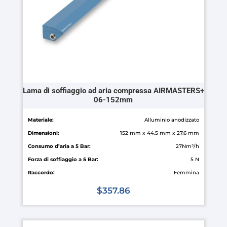
nella
pagina
del
prodotto
Lama di soffiaggio ad aria compressa AIRMASTERS+
06-152mm
Materiale:
Alluminio anodizzato
Dimensioni:
152 mm x 44.5 mm x 27.6 mm
Consumo d’aria a 5 Bar:
27Nm³/h
Forza di soffiaggio a 5 Bar:
5 N
Raccordo:
Femmina
$
357.86
Questo
prodotto