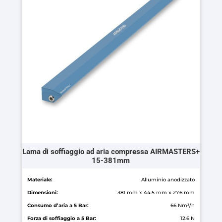
Le
opzioni
possono
essere
scelte
nella
pagina
del
prodotto
Lama di soffiaggio ad aria compressa AIRMASTERS+
15-381mm
Materiale:
Alluminio anodizzato
Dimensioni:
381 mm x 44.5 mm x 27.6 mm
Consumo d’aria a 5 Bar:
66 Nm³/h
Forza di soffiaggio a 5 Bar:
12.6 N