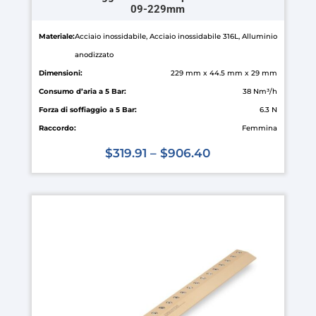
09-229mm
Materiale:
Acciaio inossidabile, Acciaio inossidabile 316L, Alluminio
anodizzato
Dimensioni:
229 mm x 44.5 mm x 29 mm
Consumo d’aria a 5 Bar:
38 Nm³/h
Forza di soffiaggio a 5 Bar:
6.3 N
Raccordo:
Femmina
$
319.91
–
$
906.40
Questo
prodotto
ha
più
varianti.
Le
opzioni
possono