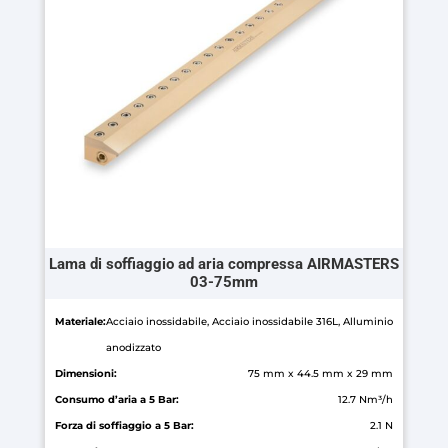
opzioni
possono
essere
scelte
nella
pagina
del
prodotto
Lama di soffiaggio ad aria compressa AIRMASTERS
03-75mm
Materiale:
Acciaio inossidabile, Acciaio inossidabile 316L, Alluminio
anodizzato
Dimensioni:
75 mm x 44.5 mm x 29 mm
Consumo d’aria a 5 Bar:
12.7 Nm³/h
Forza di soffiaggio a 5 Bar:
2.1 N