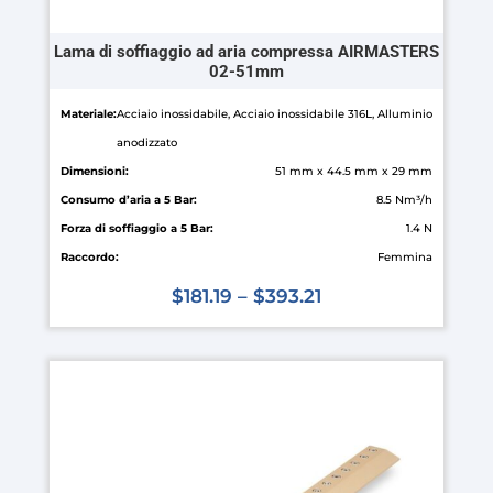
Lama di soffiaggio ad aria compressa AIRMASTERS
02-51mm
Materiale:
Acciaio inossidabile, Acciaio inossidabile 316L, Alluminio
anodizzato
Dimensioni:
51 mm x 44.5 mm x 29 mm
Consumo d’aria a 5 Bar:
8.5 Nm³/h
Forza di soffiaggio a 5 Bar:
1.4 N
Raccordo:
Femmina
$
181.19
–
$
393.21
Questo
prodotto
ha
più
varianti.
Le