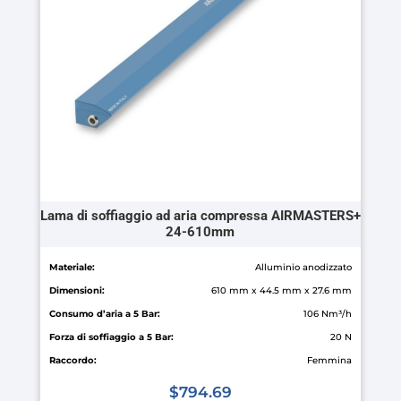
possono
essere
scelte
nella
pagina
del
prodotto
Lama di soffiaggio ad aria compressa AIRMASTERS+
24-610mm
Materiale:
Alluminio anodizzato
Dimensioni:
610 mm x 44.5 mm x 27.6 mm
Consumo d’aria a 5 Bar:
106 Nm³/h
Forza di soffiaggio a 5 Bar:
20 N
Raccordo:
Femmina
$
794.69