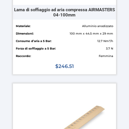
Lama di soffiaggio ad aria compressa AIRMASTERS
04-100mm
Materiale:
Alluminio anodizzato
Dimensioni:
100 mm x 44.5 mm x 29 mm
Consumo d’aria a 5 Bar:
12.7 Nm³/h
Forza di soffiaggio a 5 Bar:
3.7 N
Raccordo:
Femmina
$
246.51
Questo
prodotto
ha
più
varianti.
Le
opzioni
possono