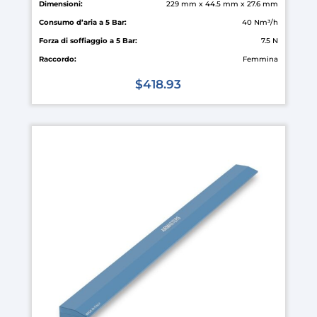
Dimensioni:
229 mm x 44.5 mm x 27.6 mm
Consumo d’aria a 5 Bar:
40 Nm³/h
Forza di soffiaggio a 5 Bar:
7.5 N
Raccordo:
Femmina
$
418.93
Questo
prodotto
ha
più
varianti.
Le
opzioni
possono
essere
scelte
nella
pagina