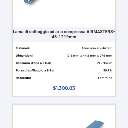
del
prodotto
Lama di soffiaggio ad aria compressa AIRMASTERS+
48-1219mm
Materiale:
Alluminio anodizzato
Dimensioni:
1219 mm x 44.5 mm x 27.6 mm
Consumo d’aria a 5 Bar:
213 Nm³/h
Forza di soffiaggio a 5 Bar:
39.5 N
Raccordo:
Femmina
$
1,308.83
Questo
prodotto
ha
più
varianti.