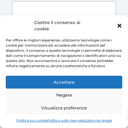
ha
più
varianti.
Gestire il consenso ai
cookie
Le
opzioni
Per offrire le migliori esperienze, utilizziamo tecnologie come i
possono
cookie per memorizzare e/o accedere alle informazioni del
dispositivo. Il consenso a queste tecnologie ci permette di elaborare
essere
dati come il comportamento di navigazione o identificatori unici su
scelte
questo sito. Non acconsentire o revocare il consenso potrebbe
influire negativamente su alcune caratteristiche e funzioni.
nella
pagina
del
Accettare
prodotto
Negare
Visualizza preferenze
Lama di soffiaggio ad aria compressa AIRMASTERS
18-457mm
Politica sui cookie
Politica sulla riservatezza
Avviso legale