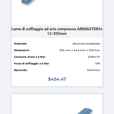
del
prodotto
Lama di soffiaggio ad aria compressa AIRMASTERS+
12-305mm
Materiale:
Alluminio anodizzato
Dimensioni:
305 mm x 44.5 mm x 27.6 mm
Consumo d’aria a 5 Bar:
54Nm³/h
Forza di soffiaggio a 5 Bar:
10N
Raccordo:
Femmina
$
454.47
Questo
prodotto
ha
più
varianti.