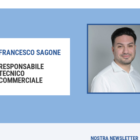
possono
essere
scelte
nella
pagina
del
FRANCESCO SAGONE
prodotto
RESPONSABILE
TECNICO
COMMERCIALE
NOSTRA NEWSLETTER