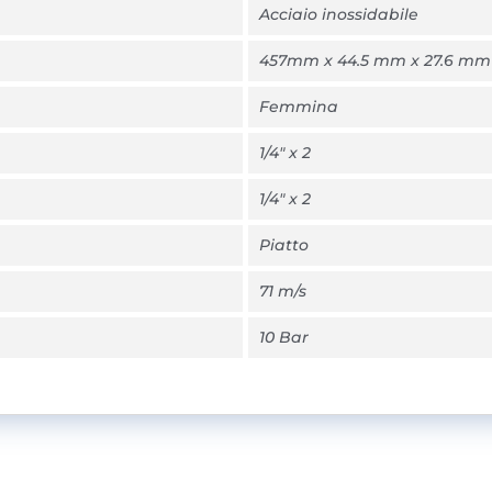
Acciaio inossidabile
457mm x 44.5 mm x 27.6 mm
Femmina
1/4" x 2
1/4" x 2
Piatto
71 m/s
10 Bar