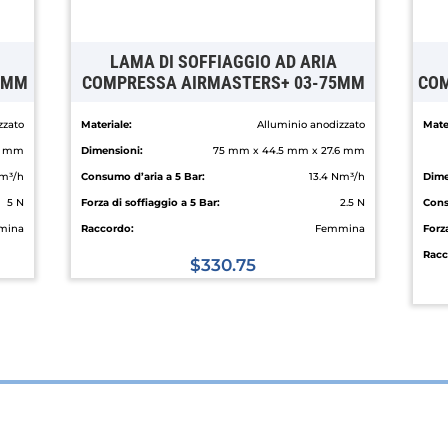
LAMA DI SOFFIAGGIO AD ARIA
2MM
COMPRESSA AIRMASTERS+ 03-75MM
COM
zzato
Materiale:
Alluminio anodizzato
Mater
6 mm
Dimensioni:
75 mm x 44.5 mm x 27.6 mm
m³/h
Consumo d’aria a 5 Bar:
13.4 Nm³/h
Dime
5 N
Forza di soffiaggio a 5 Bar:
2.5 N
Cons
mina
Raccordo:
Femmina
Forza
Racc
$
330.75
Questo
prodotto
ha
più
varianti.
Le
opzioni