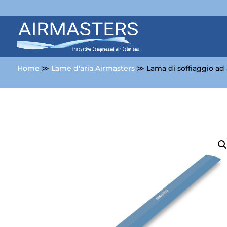
Home
≫
Lame d'aria Airmasters
≫ Lama di soffiaggio a