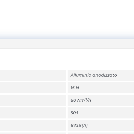
Alluminio anodizzato
15 N
80 Nm³/h
50:1
67dB(A)