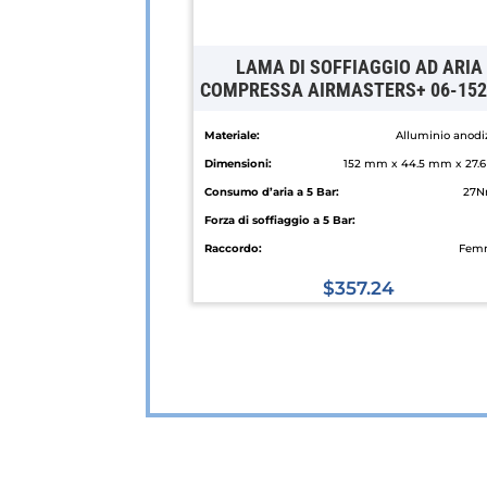
LAMA DI SOFFIAGGIO AD ARIA
COMPRESSA AIRMASTERS+ 06-15
Materiale:
Alluminio anodi
Dimensioni:
152 mm x 44.5 mm x 27.
Consumo d’aria a 5 Bar:
27N
Forza di soffiaggio a 5 Bar:
Raccordo:
Fem
$
357.24
Questo
prodotto
ha
più
varianti.
Le
opzioni