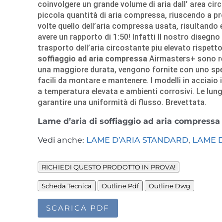
coinvolgere un grande volume di aria dall’ area c
piccola quantità di aria compressa, riuscendo a p
volte quello dell’aria compressa usata, risultando 
avere un rapporto di 1:50! Infatti Il nostro disegn
trasporto dell’aria circostante piu elevato rispetto 
soffiaggio ad aria compressa
Airmasters+ sono re
una maggiore durata, vengono fornite con uno spe
facili da montare e mantenere. I modelli in acciaio 
a temperatura elevata e ambienti corrosivi. Le lu
garantire una uniformità di flusso. Brevettata.
Lame d’aria di soffiaggio ad aria compress
Vedi anche:
LAME D’ARIA STANDARD
,
LAME D
RICHIEDI QUESTO PRODOTTO IN PROVA!
Scheda Tecnica
Outline Pdf
Outline Dwg
SCARICA PDF