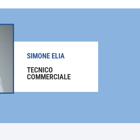
opzioni
possono
essere
scelte
nella
pagina
SIMONE ELIA
del
prodotto
TECNICO
COMMERCIALE