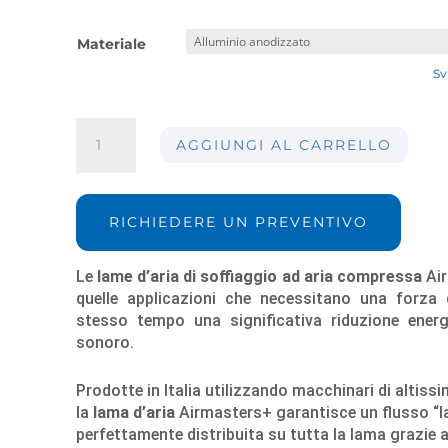
Materiale
Sv
Lama
AGGIUNGI AL CARRELLO
di
soffiaggio
ad
aria
RICHIEDERE UN PREVENTIVO
compressa
AIRMASTERS+
Le
lame d’aria di soffiaggio ad aria compressa
Ai
18-
quelle applicazioni che necessitano una forza 
457mm
stesso tempo una significativa riduzione energe
quantità
sonoro.
Prodotte in Italia utilizzando macchinari di altiss
la
lama d’aria
Airmasters+ garantisce un flusso “l
perfettamente distribuita su tutta la lama grazie a