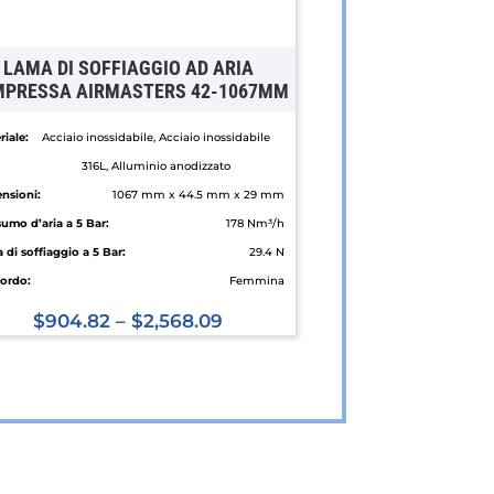
LAMA DI SOFFIAGGIO AD ARIA
PRESSA AIRMASTERS 42-1067MM
iale:
Acciaio inossidabile, Acciaio inossidabile
316L, Alluminio anodizzato
nsioni:
1067 mm x 44.5 mm x 29 mm
umo d’aria a 5 Bar:
178 Nm³/h
 di soffiaggio a 5 Bar:
29.4 N
ordo:
Femmina
$
904.82
–
$
2,568.09
Questo
prodotto
ha
più
varianti.
Le