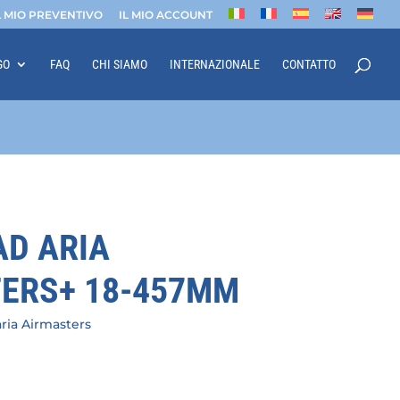
L MIO PREVENTIVO
IL MIO ACCOUNT
GO
FAQ
CHI SIAMO
INTERNAZIONALE
CONTATTO
AD ARIA
ERS+ 18-457MM
ria Airmasters