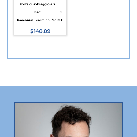
Forza di soffiaggio a 5
11
Bar:
N
Raccordo:
Femmina 1/4” BSP
$
148.89
Questo
prodotto
ha
più
varianti.
Le
opzioni
possono
essere
scelte
nella
pagina
del