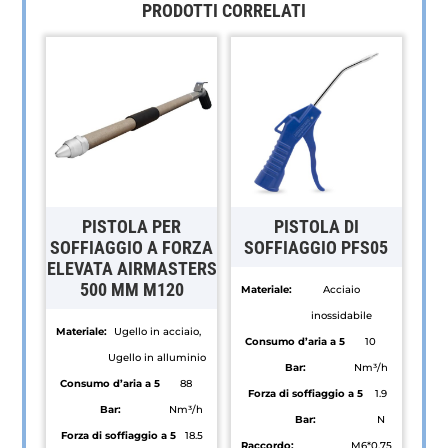
PRODOTTI CORRELATI
PISTOLA PER
PISTOLA DI
SOFFIAGGIO A FORZA
SOFFIAGGIO PFS05
ELEVATA AIRMASTERS
500 MM M120
Materiale:
Acciaio
inossidabile
Materiale:
Ugello in acciaio,
Consumo d’aria a 5
10
Ugello in alluminio
Bar:
Nm³/h
Consumo d’aria a 5
88
Forza di soffiaggio a 5
1.9
Bar:
Nm³/h
Bar:
N
Forza di soffiaggio a 5
18.5
Raccordo:
M6*0.75