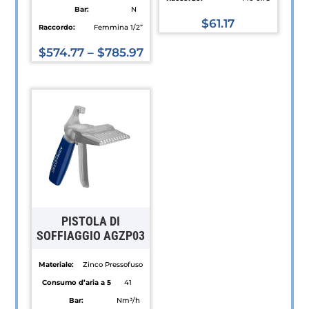
Bar:
N
$
61.17
Raccordo:
Femmina 1/2”
Questo
$
574.77
–
$
785.97
prodotto
Questo
ha
prodotto
più
ha
varianti.
più
Le
varianti.
opzioni
Le
possono
opzioni
essere
possono
scelte
essere
PISTOLA DI
nella
scelte
SOFFIAGGIO AGZP03
pagina
nella
del
Materiale:
Zinco Pressofuso
pagina
prodotto
Consumo d’aria a 5
41
del
Bar:
Nm³/h
prodotto