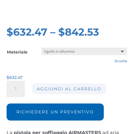
$
632.47
–
$
842.53
Materiale
Svuota
$
632.47
Pistola
AGGIUNGI AL CARRELLO
per
soffiaggio
a
forza
RICHIEDERE UN PREVENTIVO
elevata
AIRMASTERS
1000
La
pistola per soffiaggio AIRMASTERS
ad aria