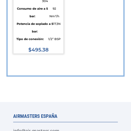
304
producto
Consumo de aire a 5
92
bar:
Nm³/h
Potencia de soplado a 5
17.3N
bar:
Tipo de conexión:
1/2” BSP
$
495.38
Este
producto
tiene
múltiples
variantes.
Las
opciones
se
AIRMASTERS ESPAÑA
pueden
elegir
info@air-masters.com