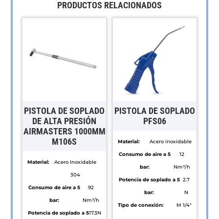
PRODUCTOS RELACIONADOS
PISTOLA DE SOPLADO
PISTOLA DE SOPLADO
DE ALTA PRESIÓN
PFS06
AIRMASTERS 1000MM
M106S
Material:
Acero inoxidable
Consumo de aire a 5
12
Material:
Acero Inoxidable
bar:
Nm³/h
304
Potencia de soplado a 5
2.7
Consumo de aire a 5
92
bar:
N
bar:
Nm³/h
Tipo de conexión:
M 1/4"
Potencia de soplado a 5
17.3N