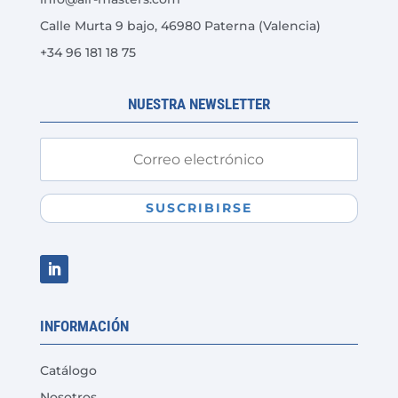
en
Calle Murta 9 bajo, 46980 Paterna (Valencia)
la
+34 96 181 18 75
página
de
producto
NUESTRA NEWSLETTER
SUSCRIBIRSE
INFORMACIÓN
Catálogo
Nosotros