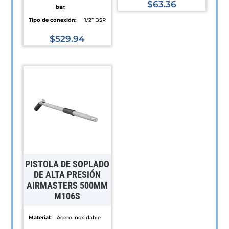
$
63.36
bar:
Este
Tipo de conexión:
1/2” BSP
producto
$
529.94
tiene
Este
múltiples
producto
variantes.
tiene
Las
múltiples
opciones
variantes.
se
Las
pueden
opciones
elegir
se
en
pueden
PISTOLA DE SOPLADO
la
elegir
DE ALTA PRESIÓN
página
AIRMASTERS 500MM
en
de
M106S
la
producto
página
Material:
Acero Inoxidable
de