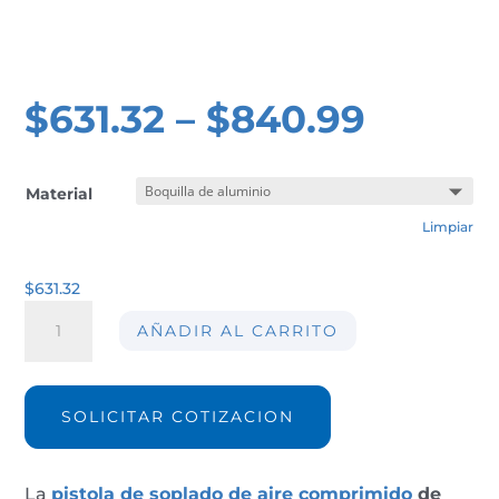
$
631.32
–
$
840.99
Material
Limpiar
$
631.32
Pistola
AÑADIR AL CARRITO
de
soplado
de
alta
SOLICITAR COTIZACION
presión
AIRMASTERS
1000
La
pistola de soplado de aire comprimido
de