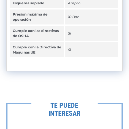
Esquema soplado
Amplio
Presión máxima de
10 Bar
operación
Cumple con las directivas
Si
de OSHA
Cumple con la Directiva de
Si
Máquinas UE
TE PUEDE
INTERESAR