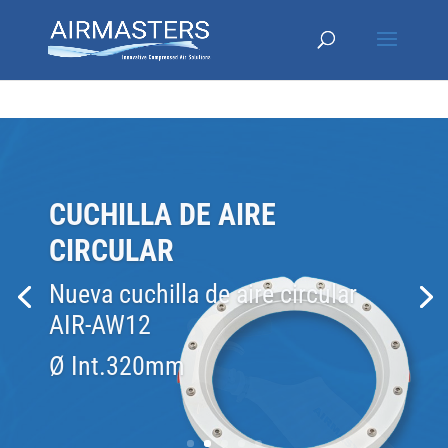
PISTOLA PARA SOPLADO DE
AGUJEROS CIEGOS
Nueva pistola para soplado de
agujeros ciegos.
Aspira virutas de metal, polvo y
otros residuos.