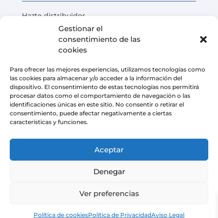
Hazte distribuidor
Gestionar el
Prueba del producto
consentimiento de las
Preguntas Frecuentes
cookies
Calculadora de ahorro de costes
Para ofrecer las mejores experiencias, utilizamos tecnologías como
las cookies para almacenar y/o acceder a la información del
LEGAL
dispositivo. El consentimiento de estas tecnologías nos permitirá
procesar datos como el comportamiento de navegación o las
identificaciones únicas en este sitio. No consentir o retirar el
Aviso Legal
consentimiento, puede afectar negativamente a ciertas
características y funciones.
Política de privacidad
Condiciones de venta de la plataforma
Aceptar
Política de cookies
Denegar
Ver preferencias
Copyright © 2026 | AIRMASTERS TECHNOLOGY SL
Política de cookies
Política de Privacidad
Aviso Legal