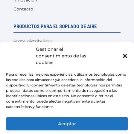
Innovación
Contacto
PRODUCTOS PARA EL SOPLADO DE AIRE
Hazte distribuidor
Gestionar el
Prueba del producto
consentimiento de las
Preguntas Frecuentes
cookies
Calculadora de ahorro de costes
Para ofrecer las mejores experiencias, utilizamos tecnologías como
las cookies para almacenar y/o acceder a la información del
LEGAL
dispositivo. El consentimiento de estas tecnologías nos permitirá
procesar datos como el comportamiento de navegación o las
identificaciones únicas en este sitio. No consentir o retirar el
Aviso Legal
consentimiento, puede afectar negativamente a ciertas
características y funciones.
Política de privacidad
Condiciones de venta de la plataforma
Aceptar
Política de cookies