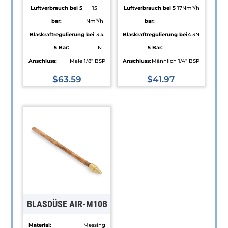
Luftverbrauch bei 5
15
Luftverbrauch bei 5
17Nm³/h
bar:
Nm³/h
bar:
Blaskraftregulierung bei
3.4
Blaskraftregulierung bei
4.3N
5 Bar:
N
5 Bar:
Anschluss:
Male 1/8” BSP
Anschluss:
Männlich 1/4” BSP
$
63.59
$
41.97
Dieses
Dieses
Produkt
Produkt
weist
weist
mehrere
mehrere
Varianten
Varianten
auf.
auf.
Die
Die
Optionen
Optionen
können
können
BLASDÜSE AIR-M10B
auf
auf
der
der
Material:
Messing