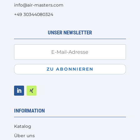
info@air-masters.com
der
+49 30344080324
Produktseite
gewählt
werden
UNSER NEWSLETTER
ZU ABONNIEREN
INFORMATION
Katalog
Über uns