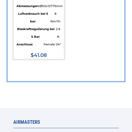
Produktseite
Produktseite
Abmessungen:
Ø9.5x127.75mm
gewählt
gewählt
Luftverbrauch bei 5
8
werden
werden
bar:
Nm³/h
Blaskraftregulierung bei
2.9
5 Bar:
N
Anschluss:
Female 1/4”
$
41.08
Dieses
Produkt
weist
mehrere
Varianten
auf.
Die
Optionen
AIRMASTERS
können
auf