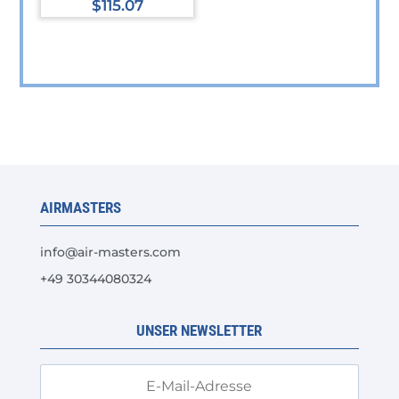
$
115.07
der
Produktseite
gewählt
werden
AIRMASTERS
info@air-masters.com
+49 30344080324
UNSER NEWSLETTER