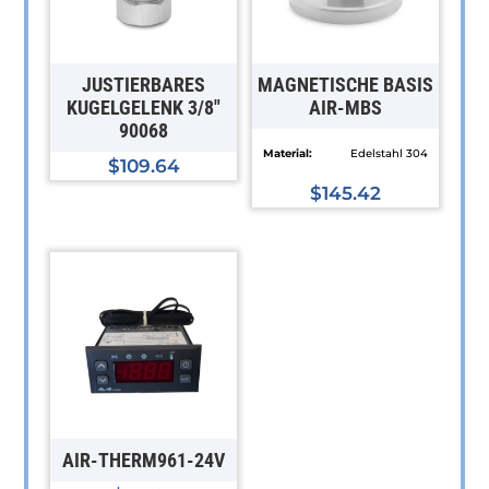
JUSTIERBARES
MAGNETISCHE BASIS
KUGELGELENK 3/8″
AIR-MBS
90068
Material:
Edelstahl 304
$
109.64
$
145.42
Dieses
Produkt
weist
mehrere
Varianten
auf.
Die
Optionen
können
AIR-THERM961-24V
auf