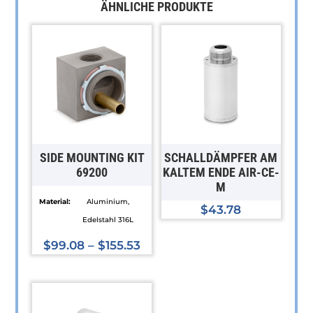
ÄHNLICHE PRODUKTE
SIDE MOUNTING KIT
SCHALLDÄMPFER AM
69200
KALTEM ENDE AIR-CE-
M
Material:
Aluminium,
$
43.78
Edelstahl 316L
$
99.08
–
$
155.53
Dieses
Produkt
weist