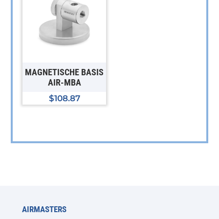
mehrere
Varianten
auf.
Die
Optionen
können
MAGNETISCHE BASIS
auf
AIR-MBA
der
$
108.87
Produktseite
gewählt
werden
AIRMASTERS