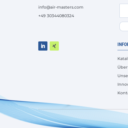
info@air-masters.com
+49 30344080324
INFO
Kata
Über
Unse
Inno
Kont