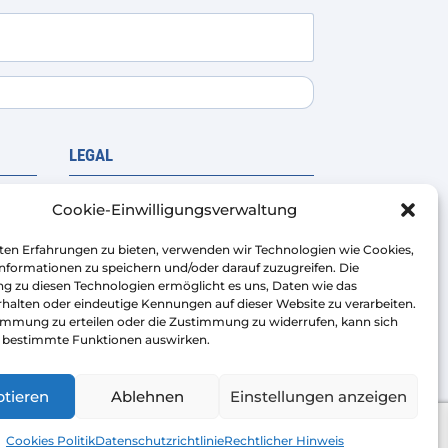
LEGAL
r
Rechtliche Warnung
Cookie-Einwilligungsverwaltung
Datenschutzrichtlinie
ten Erfahrungen zu bieten, verwenden wir Technologien wie Cookies,
Verkaufsbedingungen der
nformationen zu speichern und/oder darauf zuzugreifen. Die
 zu diesen Technologien ermöglicht es uns, Daten wie das
Plattform
halten oder eindeutige Kennungen auf dieser Website zu verarbeiten.
Cookie-Richtlinie
immung zu erteilen oder die Zustimmung zu widerrufen, kann sich
f bestimmte Funktionen auswirken.
tieren
Ablehnen
Einstellungen anzeigen
ight © 2026 | AIRMASTERS TECHNOLOGY SL
Cookies Politik
Datenschutzrichtlinie
Rechtlicher Hinweis