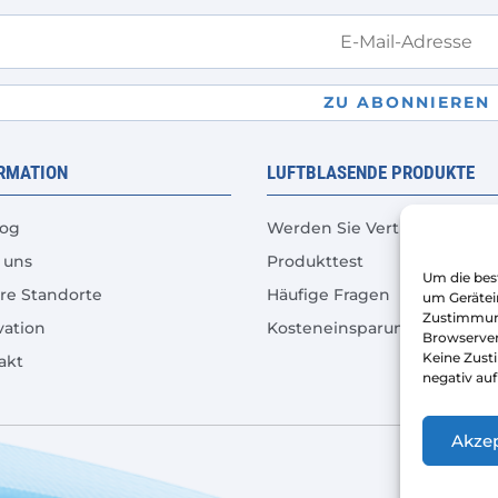
ZU ABONNIEREN
RMATION
LUFTBLASENDE PRODUKTE
log
Werden Sie Vertriebspartne
 uns
Produkttest
Um die bes
re Standorte
Häufige Fragen
um Gerätei
Zustimmung
vation
Kosteneinsparungsrechner
Browserver
Keine Zust
akt
negativ au
Akzep
Copyr