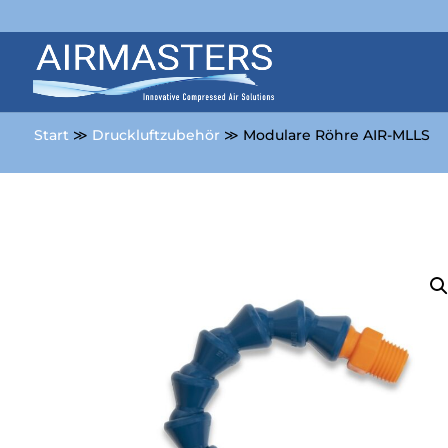
Start
≫
Druckluftzubehör
≫ Modulare Röhre AIR-MLLS