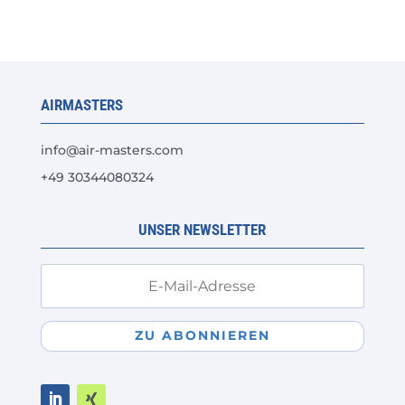
Varianten
auf.
Die
Optionen
AIRMASTERS
können
auf
info@air-masters.com
der
+49 30344080324
Produktseite
gewählt
werden
UNSER NEWSLETTER
ZU ABONNIEREN