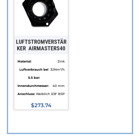
Varianten
Die
auf.
Optionen
Die
können
Optionen
auf
können
der
LUFTSTROMVERSTÄR
auf
Produktseite
KER AIRMASTERS40
der
gewählt
Material:
Zink
Produktseite
werden
Luftverbrauch bei
32Nm³/h
gewählt
5.5 bar:
werden
Innendurchmesser:
40 mm
Anschluss:
Weiblich 3/8" BSP
$
273.74
Dieses
Produkt
weist
mehrere