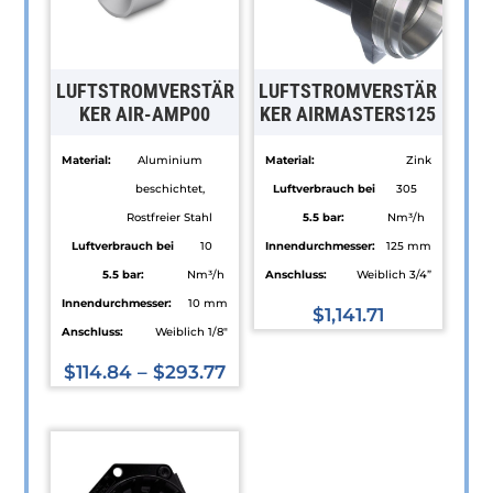
LUFTSTROMVERSTÄR
LUFTSTROMVERSTÄR
KER AIR-AMP00
KER AIRMASTERS125
Material:
Aluminium
Material:
Zink
beschichtet,
Luftverbrauch bei
305
Rostfreier Stahl
5.5 bar:
Nm³/h
Luftverbrauch bei
10
Innendurchmesser:
125 mm
5.5 bar:
Nm³/h
Anschluss:
Weiblich 3/4”
Innendurchmesser:
10 mm
$
1,141.71
Anschluss:
Weiblich 1/8"
Dieses
$
114.84
–
$
293.77
Produkt
Dieses
weist
Produkt
mehrere
weist
Varianten
mehrere
auf.