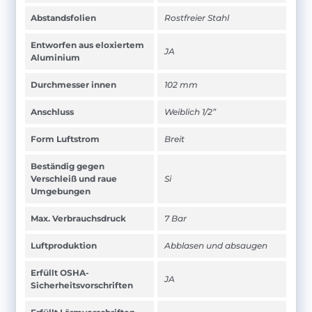
Abstandsfolien
Rostfreier Stahl
Entworfen aus eloxiertem
JA
Aluminium
Durchmesser innen
102 mm
Anschluss
Weiblich 1/2”
Form Luftstrom
Breit
Beständig gegen
Verschleiß und raue
Si
Umgebungen
Max. Verbrauchsdruck
7 Bar
Luftproduktion
Abblasen und absaugen
Erfüllt OSHA-
JA
Sicherheitsvorschriften