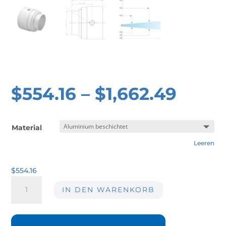
$
554.16
–
$
1,662.49
Material
Leeren
$
554.16
Luftstromverstärker
IN DEN WARENKORB
AIR-
AMP03
Menge