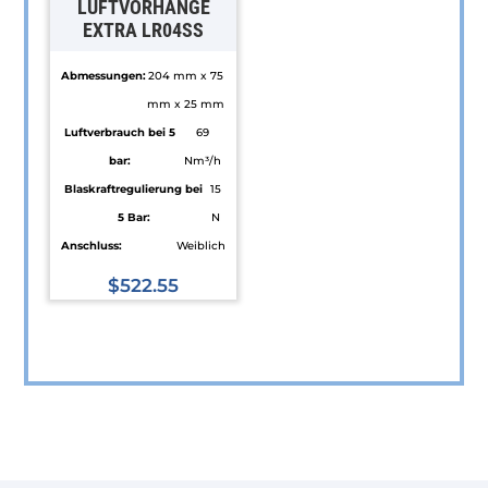
LUFTVORHÄNGE
EXTRA LR04SS
Abmessungen:
204 mm x 75
mm x 25 mm
Luftverbrauch bei 5
69
bar:
Nm³/h
Blaskraftregulierung bei
15
5 Bar:
N
Anschluss:
Weiblich
$
522.55