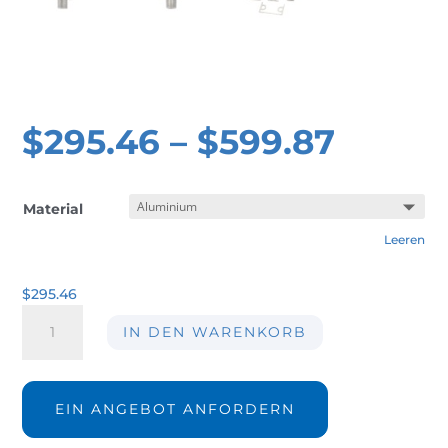
$
295.46
–
$
599.87
Material
Leeren
$
295.46
Luftvorhänge
IN DEN WARENKORB
Extra
SL04
Menge
EIN ANGEBOT ANFORDERN