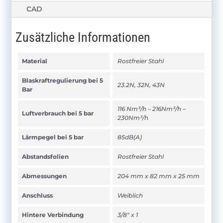
CAD
Zusätzliche Informationen
Material
Rostfreier Stahl
Blaskraftregulierung bei 5
23.2N, 32N, 43N
Bar
116 Nm³/h – 216Nm³/h –
Luftverbrauch bei 5 bar
230Nm³/h
Lärmpegel bei 5 bar
85dB(A)
Abstandsfolien
Rostfreier Stahl
Abmessungen
204 mm x 82 mm x 25 mm
Anschluss
Weiblich
Hintere Verbindung
3/8" x 1