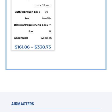
mm x 25 mm
Luftverbrauch bei 5
39
bar:
Nm³/h
Blaskraftregulierung bei 5
7
Bar:
N
Anschluss:
Weiblich
$
161.86
–
$
338.75
Dieses
Produkt
weist
mehrere
Varianten
auf.
Die
Optionen
AIRMASTERS
können
auf