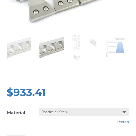
$
933.41
Material
Leeren