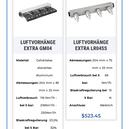
LUFTVORHÄNGE
LUFTVORHÄNGE
EXTRA GM04
EXTRA LR04SS
Material:
Gehärtetes
Abmessungen:
204 mm x 75
eloxiertes
mm x 25 mm
Aluminium
Luftverbrauch bei 5
69
Abmessungen:
204 mm x 82
bar:
Nm³/h
mm x 25 mm
Blaskraftregulierung bei
15
Luftverbrauch
116 Nm³/h -
5 Bar:
N
bei 5 bar:
216Nm³/h -
Anschluss:
Weiblich
230Nm³/h
$
523.45
Blaskraftregulierung
23.2N,
bei 5 Bar:
32N,