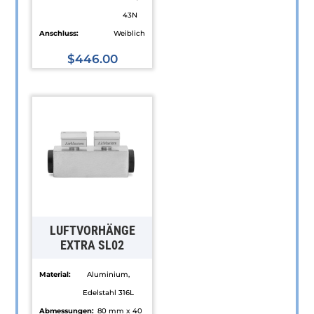
43N
Anschluss:
Weiblich
$
446.00
Dieses
Produkt
weist
mehrere
Varianten
auf.
Die
Optionen
können
LUFTVORHÄNGE
auf
EXTRA SL02
der
Material:
Aluminium,
Produktseite
Edelstahl 316L
gewählt
Abmessungen:
80 mm x 40
werden