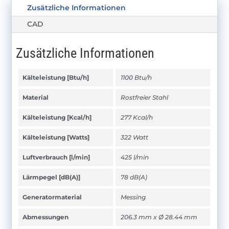
Zusätzliche Informationen
CAD
Zusätzliche Informationen
Kälteleistung [Btu/h]
1100 Btu/h
Material
Rostfreier Stahl
Kälteleistung [Kcal/h]
277 Kcal/h
Kälteleistung [Watts]
322 Watt
Luftverbrauch [l/min]
425 l/min
Lärmpegel [dB(A)]
78 dB(A)
Generatormaterial
Messing
Abmessungen
206.3 mm x Ø 28.44 mm