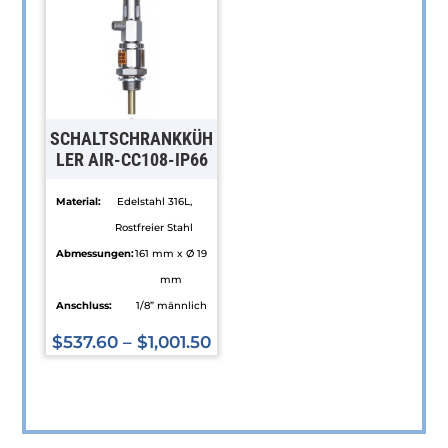
auf.
Varianten
Die
auf.
Optionen
Die
können
Optionen
auf
können
SCHALTSCHRANKKÜH
der
auf
LER AIR-CC108-IP66
Produktseite
der
Material:
Edelstahl 316L,
gewählt
Produktseite
Rostfreier Stahl
werden
gewählt
Abmessungen:
161 mm x Ø 19
werden
mm
Anschluss:
1/8” männlich
$
537.60
–
$
1,001.50
Dieses
Produkt
weist
mehrere