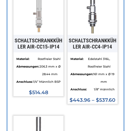
SCHALTSCHRANKKÜH
SCHALTSCHRANKKÜH
LER AIR-CC15-IP14
LER AIR-CC4-IP14
Material:
Rostfreier Stahl
Material:
Edelstahl 316L,
Abmessungen:
206.3 mm x Ø
Rostfreier Stahl
28.44 mm
Abmessungen:
161 mm x Ø 19
Anschluss:
1/4” Männlich BSP
mm
Anschluss:
1/8” männlich
$
514.48
Dieses
$
443.96
–
$
537.60
Produkt
Dieses
weist
Produkt
mehrere
weist
Varianten
mehrere