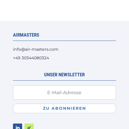
Varianten
auf.
Die
Optionen
AIRMASTERS
können
auf
info@air-masters.com
der
+49 30344080324
Produktseite
gewählt
werden
UNSER NEWSLETTER
ZU ABONNIEREN