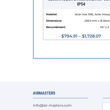
IP54
Matériel:
Acier inox 316L, Acier inoxy
Dimensions:
206.3 mm x Ø 28.4
Raccordement:
1/4” x 2
$
794.91
–
$
1,728.07
Ce
produit
a
plusieurs
variations.
Les
options
peuvent
AIRMASTERS
être
choisies
info@air-masters.com
sur