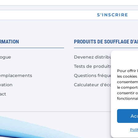
la
page
S'INSCRIRE
du
produit
RMATION
PRODUITS DE SOUFFLAGE D'A
logue
Devenez distributeur
Tests de produits
Pour offrir
emplacements
Questions fréquentes
les cookies
consenteme
vation
Calculateur d'économies de 
le comporte
consentir o
act
fonctionnal
Ac
Copyr
Poli