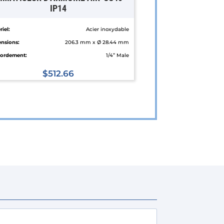
IP14
iel:
Acier inoxydable
nsions:
206.3 mm x Ø 28.44 mm
ordement:
1/4” Male
$
512.66
Ce
produit
a
plusieurs
variations.
Les
options
peuvent
être
choisies
sur