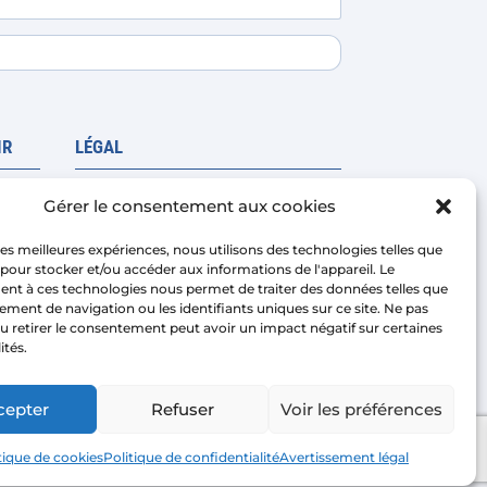
la
page
du
produit
IR
LÉGAL
Avis juridique
Gérer le consentement aux cookies
Politique de confidentialité
 les meilleures expériences, nous utilisons des technologies telles que
Conditions de vente de la
 pour stocker et/ou accéder aux informations de l'appareil. Le
nt à ces technologies nous permet de traiter des données telles que
plateforme
coûts
ment de navigation ou les identifiants uniques sur ce site. Ne pas
Politique de cookies
u retirer le consentement peut avoir un impact négatif sur certaines
ités.
cepter
Refuser
Voir les préférences
ight © 2026 | AIRMASTERS TECHNOLOGY SL
tique de cookies
Politique de confidentialité
Avertissement légal