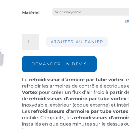
Matériel
Ef
quantité
AJOUTER AU PANIER
de
Climatiseur
d'armoire
AIR-
DEMANDER UN DEVIS
CC30-
IP14
Le
refroidisseur d’armoire par tube vortex
e
refroidir les armoires de contrôle électriques e
Vortex
pour créer un flux d’air froid à partir 
de
refroidisseurs d’armoire par tube vortex
s
inoxydable, extérieur (coque externe) et intéri
Les
refroidisseurs d’armoire par tube vortex
mobile. Compacts, les
refroidisseurs d’armoi
installés en quelques minutes sur le dessus o