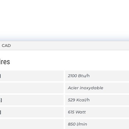
CAD
ires
]
2100 Btu/h
Acier inoxydable
]
529 Kcal/h
]
615 Watt
850 l/min