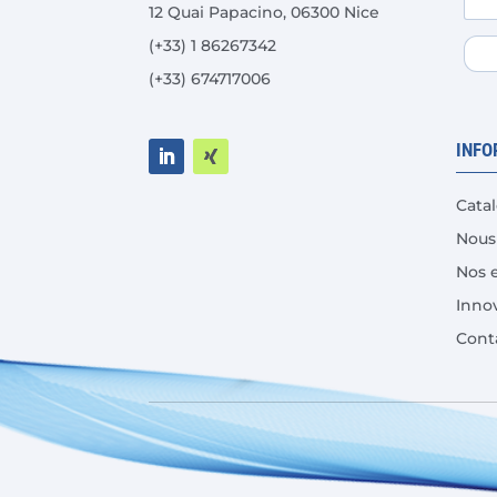
la
12 Quai Papacino, 06300 Nice
page
(+33) 1 86267342
du
(+33) 674717006
produit
INFO
Cata
Nous
Nos 
Inno
Cont