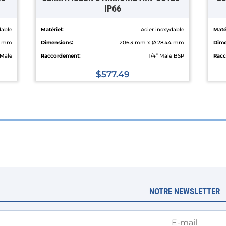
IP66
dable
Matériel:
Acier inoxydable
Matér
4 mm
Dimensions:
206.3 mm x Ø 28.44 mm
Dime
 Male
Raccordement:
1/4” Male BSP
Racc
$
577.49
Ce
produit
a
plusieurs
variations.
Les
options
peuvent
NOTRE NEWSLETTER
être
choisies
sur