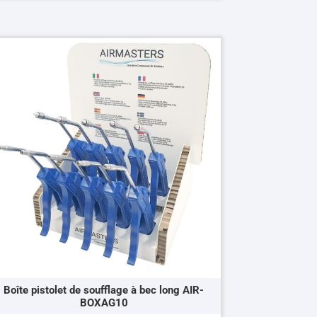
oduit
usieurs
riations.
s
tions
uvent
re
oisies
r
ge
oduit
Boîte pistolet de soufflage à bec long AIR-
BOXAG10