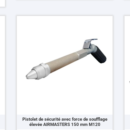
produit
pr
a
a
plusieurs
pl
variations.
va
Les
Le
options
op
peuvent
pe
être
êt
choisies
ch
sur
su
la
la
page
pa
du
du
produit
pr
Pistolet de sécurité avec force de soufflage
élevée AIRMASTERS 150 mm M120