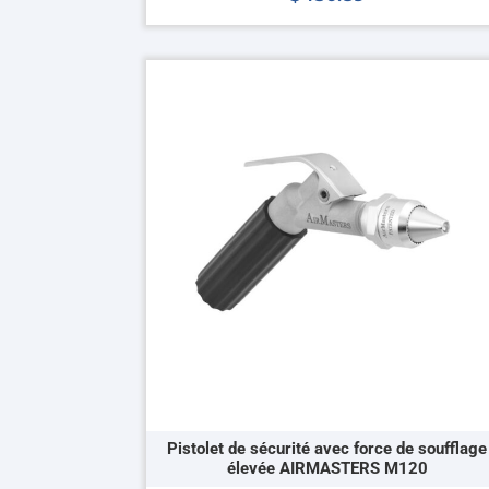
Ce
produit
a
plusieurs
variations.
Les
options
peuvent
être
choisies
sur
la
page
du
produit
Pistolet de sécurité avec force de soufflage
élevée AIRMASTERS M120