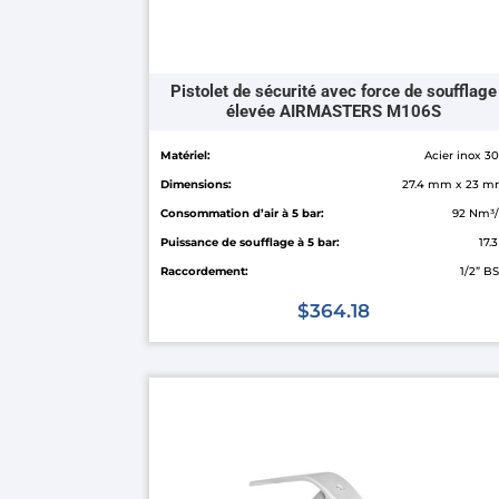
page
du
produit
Pistolet de sécurité avec force de soufflage
élevée AIRMASTERS M106S
Matériel:
Acier inox 3
Dimensions:
27.4 mm x 23 
Consommation d’air à 5 bar:
92 Nm³
Puissance de soufflage à 5 bar:
17.
Raccordement:
1/2” B
$
364.18
Ce
produit
a
plusieurs
variations.
Les