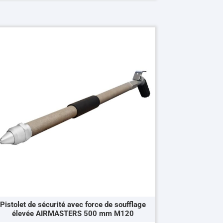
oduit
usieurs
riations.
s
tions
uvent
re
oisies
r
ge
oduit
Pistolet de sécurité avec force de soufflage
élevée AIRMASTERS 500 mm M120