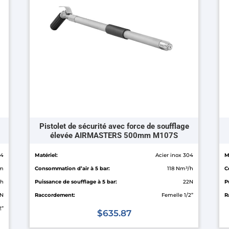
peuvent
pe
être
êt
choisies
ch
sur
su
la
la
page
pa
du
du
produit
pr
Pistolet de sécurité avec force de soufflage
élevée AIRMASTERS 500mm M107S
04
Matériel:
Acier inox 304
M
mm
Consommation d’air à 5 bar:
118 Nm³/h
C
/h
Puissance de soufflage à 5 bar:
22N
P
2N
Raccordement:
Femelle 1/2”
R
2”
$
635.87
Ce
Ce