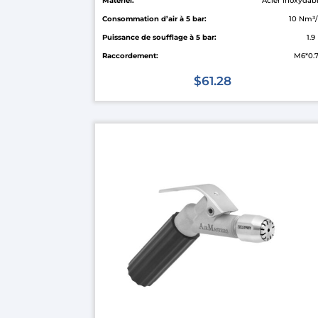
Matériel:
Acier inoxydab
Consommation d’air à 5 bar:
10 Nm³
Puissance de soufflage à 5 bar:
1.9
Raccordement:
M6*0.
$
61.28
Ce
produit
a
plusieurs
variations.
Les
options
peuvent
être
choisies
sur
la