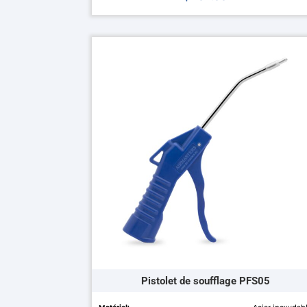
Ce
produit
a
plusieurs
variations.
Les
options
peuvent
être
choisies
sur
la
page
du
produit
Pistolet de soufflage PFS05