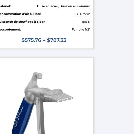
atériel:
Buse en acier, Buse en aluminium
onsommation d’air à 5 bar:
88 Nm³/h
uissance de soufflage à 5 bar:
18.5 N
accordement:
Femelle 1/2”
$
575.76
–
$
787.33
oduit
usieurs
riations.
s
tions
uvent
re
oisies
r