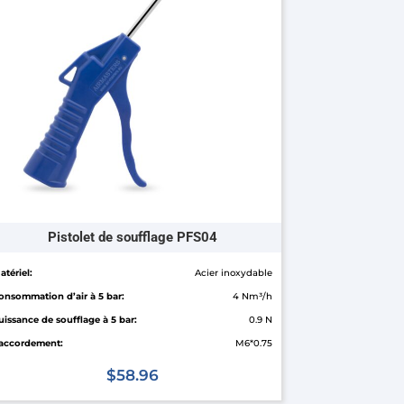
Pistolet de soufflage PFS04
atériel:
Acier inoxydable
onsommation d’air à 5 bar:
4 Nm³/h
uissance de soufflage à 5 bar:
0.9 N
accordement:
M6*0.75
$
58.96