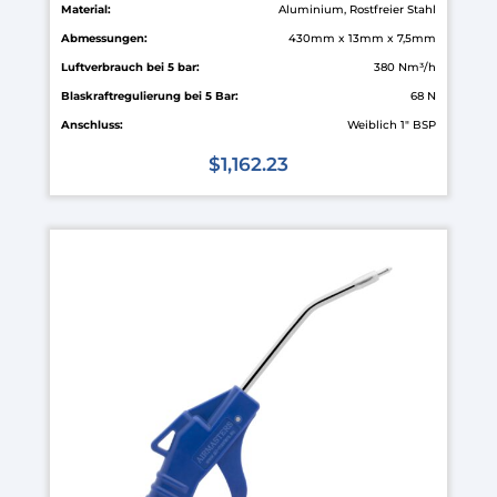
Material:
Aluminium, Rostfreier Stahl
Abmessungen:
430mm x 13mm x 7,5mm
Luftverbrauch bei 5 bar:
380 Nm³/h
Blaskraftregulierung bei 5 Bar:
68 N
Anschluss:
Weiblich 1" BSP
$
1,162.23
Dieses
Produkt
weist
mehrere
Varianten
auf.
Die
Optionen
können
auf
der