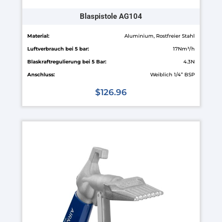
Blaspistole AG104
Material:
Aluminium, Rostfreier Stahl
Luftverbrauch bei 5 bar:
17Nm³/h
Blaskraftregulierung bei 5 Bar:
4.3N
Anschluss:
Weiblich 1/4” BSP
$
126.96
Dieses
Produkt
weist
mehrere
Varianten
auf.
Die
Optionen
können
auf