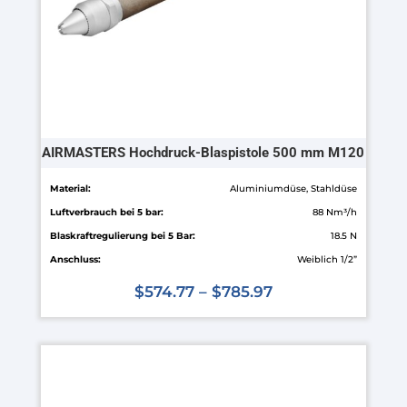
der
Produktseite
gewählt
werden
AIRMASTERS Hochdruck-Blaspistole 500 mm M120
Material:
Aluminiumdüse, Stahldüse
Luftverbrauch bei 5 bar:
88 Nm³/h
Blaskraftregulierung bei 5 Bar:
18.5 N
Anschluss:
Weiblich 1/2”
$
574.77
–
$
785.97
Dieses
Produkt
weist
mehrere