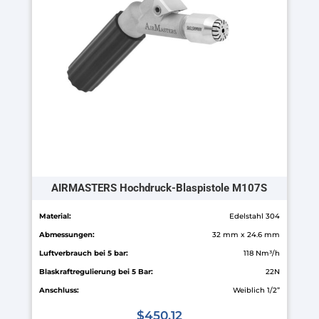
Die
Optionen
können
auf
der
Produktseite
gewählt
werden
AIRMASTERS Hochdruck-Blaspistole M107S
Material:
Edelstahl 304
Abmessungen:
32 mm x 24.6 mm
Luftverbrauch bei 5 bar:
118 Nm³/h
Blaskraftregulierung bei 5 Bar:
22N
Anschluss:
Weiblich 1/2”
$
450.12