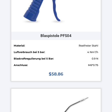
Produktseite
gewählt
werden
Blaspistole PFS04
Material:
Rostfreier Stahl
Luftverbrauch bei 5 bar:
4 Nm³/h
Blaskraftregulierung bei 5 Bar:
0.9 N
Anschluss:
M6*0.75
$
58.86
Dieses
Produkt
weist
mehrere
Varianten