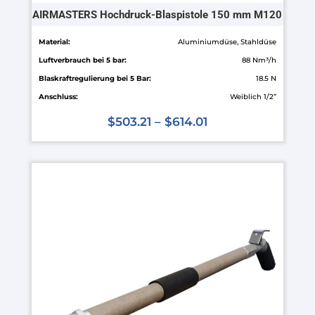
AIRMASTERS Hochdruck-Blaspistole 150 mm M120
Material:
Aluminiumdüse, Stahldüse
Luftverbrauch bei 5 bar:
88 Nm³/h
Blaskraftregulierung bei 5 Bar:
18.5 N
Anschluss:
Weiblich 1/2”
$
503.21
–
$
614.01
Dieses
Produkt
weist
mehrere
Varianten
auf.
Die
Optionen
können
auf