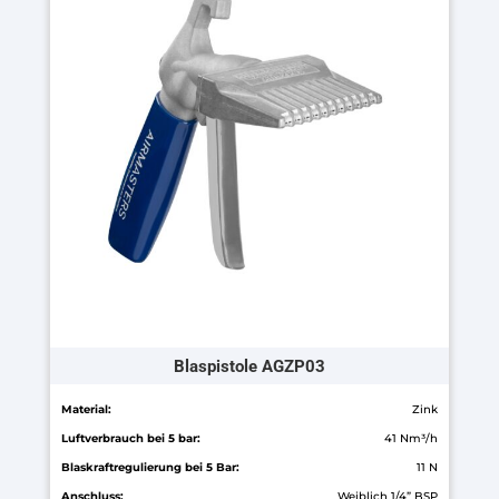
Varianten
auf.
Die
Optionen
können
auf
der
Produktseite
gewählt
werden
Blaspistole AGZP03
Material:
Zink
Luftverbrauch bei 5 bar:
41 Nm³/h
Blaskraftregulierung bei 5 Bar:
11 N
Anschluss:
Weiblich 1/4” BSP