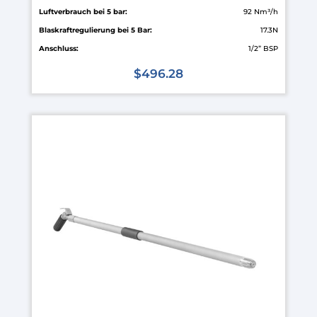
Luftverbrauch bei 5 bar:
92 Nm³/h
Blaskraftregulierung bei 5 Bar:
17.3N
Anschluss:
1/2” BSP
$
496.28
Dieses
Produkt
weist
mehrere
Varianten
auf.
Die
Optionen
können
auf
der
Produktseite
gewählt