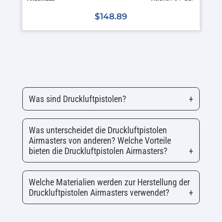
$
148.89
Dieses
Produkt
weist
mehrere
Varianten
auf.
Was sind Druckluftpistolen?
Die
Optionen
Was unterscheidet die Druckluftpistolen
können
Airmasters von anderen? Welche Vorteile
auf
bieten die Druckluftpistolen Airmasters?
der
Produktseite
Welche Materialien werden zur Herstellung der
gewählt
Druckluftpistolen Airmasters verwendet?
werden