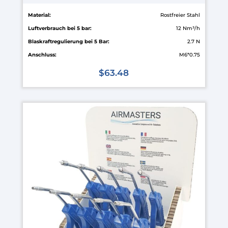
Material:
Rostfreier Stahl
Luftverbrauch bei 5 bar:
12 Nm³/h
Blaskraftregulierung bei 5 Bar:
2.7 N
Anschluss:
M6*0.75
$
63.48
Dieses
Produkt
weist
mehrere
Varianten
auf.
Die
Optionen
können
auf
der