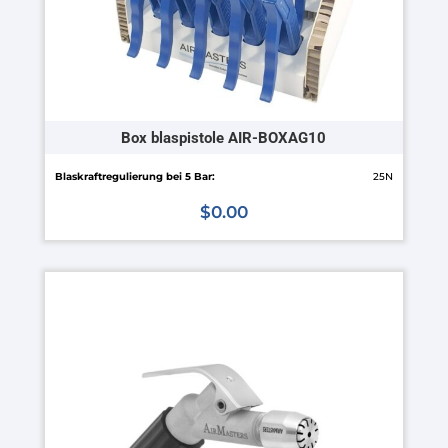
Produktseite
gewählt
werden
Box blaspistole AIR-BOXAG10
Blaskraftregulierung bei 5 Bar:
25N
$
0.00