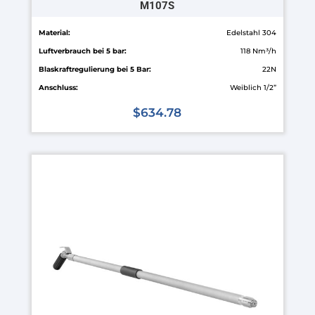
M107S
Material:
Edelstahl 304
Luftverbrauch bei 5 bar:
118 Nm³/h
Blaskraftregulierung bei 5 Bar:
22N
Anschluss:
Weiblich 1/2”
$
634.78
Dieses
Produkt
weist
mehrere
Varianten
auf.
Die
Optionen
können
auf
der