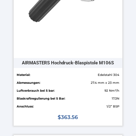
AIRMASTERS Hochdruck-Blaspistole M106S
Material:
Edelstahl 304
Abmessungen:
27.4 mm x 23 mm
Luftverbrauch bei 5 bar:
92 Nm³/h
Blaskraftregulierung bei 5 Bar:
17.3N
Anschluss:
1/2” BSP
$
363.56
Dieses
Produkt