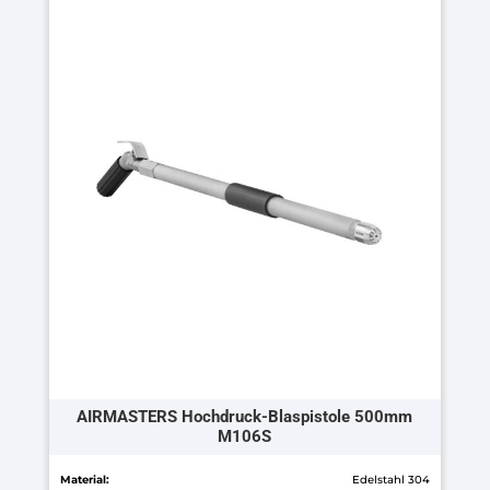
weist
mehrere
Varianten
auf.
Die
Optionen
können
auf
der
Produktseite
gewählt
werden
AIRMASTERS Hochdruck-Blaspistole 500mm
M106S
Material:
Edelstahl 304