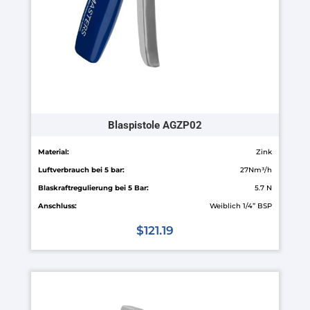
der
Produktseite
gewählt
werden
Blaspistole AGZP02
Material:
Zink
Luftverbrauch bei 5 bar:
27Nm³/h
Blaskraftregulierung bei 5 Bar:
5.7 N
Anschluss:
Weiblich 1/4” BSP
$
121.19
Dieses
Produkt
weist
mehrere