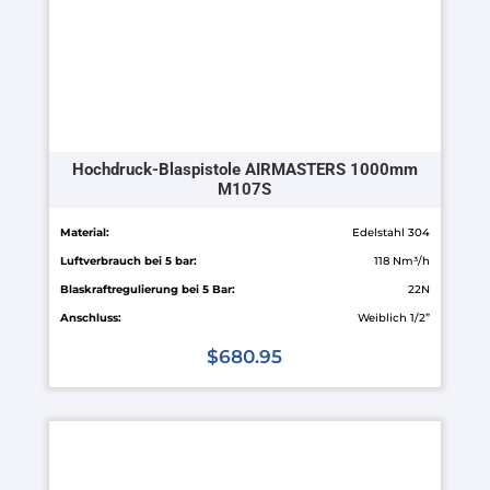
Produktseite
gewählt
werden
Hochdruck-Blaspistole AIRMASTERS 1000mm
M107S
Material:
Edelstahl 304
Luftverbrauch bei 5 bar:
118 Nm³/h
Blaskraftregulierung bei 5 Bar:
22N
Anschluss:
Weiblich 1/2”
$
680.95
Dieses
Produkt
weist
mehrere