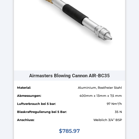
Airmasters Blowing Cannon AIR-BC35
Material:
Aluminium, Rostfreier Stahl
Abmessungen:
400mm x 13mm x 7,5 mm
Luftverbrauch bei 5 bar:
97 Nm³/h
Blaskraftregulierung bei 5 Bar:
35 N
Anschluss:
Weiblich 3/4” BSP
$
785.97
Dieses