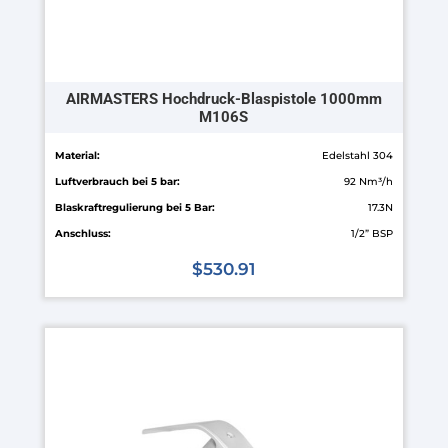
werden
AIRMASTERS Hochdruck-Blaspistole 1000mm
M106S
Material:
Edelstahl 304
Luftverbrauch bei 5 bar:
92 Nm³/h
Blaskraftregulierung bei 5 Bar:
17.3N
Anschluss:
1/2” BSP
$
530.91
Dieses
Produkt
weist
mehrere
Varianten
auf.