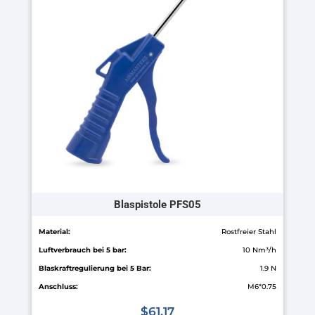
auf.
Die
Optionen
können
auf
der
Produktseite
gewählt
werden
Blaspistole PFS05
Material:
Rostfreier Stahl
Luftverbrauch bei 5 bar:
10 Nm³/h
Blaskraftregulierung bei 5 Bar:
1.9 N
Anschluss:
M6*0.75
$
61.17