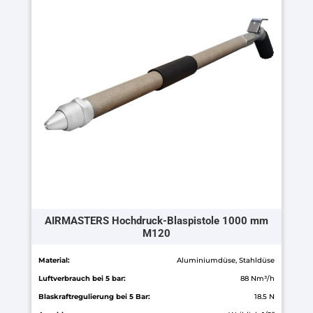
Varianten
auf.
Die
Optionen
können
auf
der
Produktseite
gewählt
werden
AIRMASTERS Hochdruck-Blaspistole 1000 mm
M120
Material:
Aluminiumdüse, Stahldüse
Luftverbrauch bei 5 bar:
88 Nm³/h
Blaskraftregulierung bei 5 Bar:
18.5 N