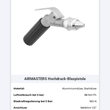
Varianten
auf.
Die
Optionen
können
auf
der
Produktseite
gewählt
werden
AIRMASTERS Hochdruck-Blaspistole
Material:
Aluminiumdüse, Stahldüse
Luftverbrauch bei 5 bar:
88 Nm³/h
Blaskraftregulierung bei 5 Bar:
18.5 N
Anschluss:
Weiblich 1/2”