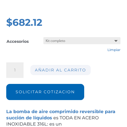
$
682.12
Accesorios
Limpiar
Bomba
AÑADIR AL CARRITO
reversible
para
líquidos
cantidad
SOLICITAR COTIZACION
La bomba de aire comprimido reversible para
succión de líquidos
es TODA EN ACERO
INOXIDABLE 316L: es un