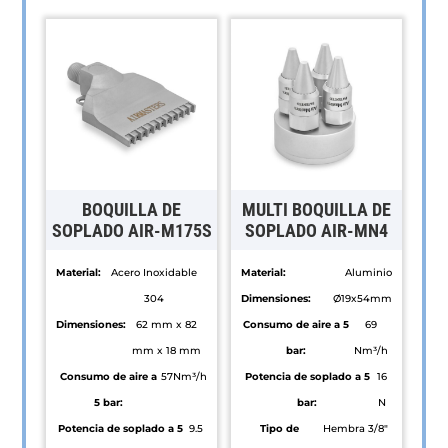
BOQUILLA DE
MULTI BOQUILLA DE
SOPLADO AIR-M175S
SOPLADO AIR-MN4
Material:
Acero Inoxidable
Material:
Aluminio
304
Dimensiones:
Ø19x54mm
Dimensiones:
62 mm x 82
Consumo de aire a 5
69
mm x 18 mm
bar:
Nm³/h
Consumo de aire a
57Nm³/h
Potencia de soplado a 5
16
5 bar:
bar:
N
Potencia de soplado a 5
9.5
Tipo de
Hembra 3/8"