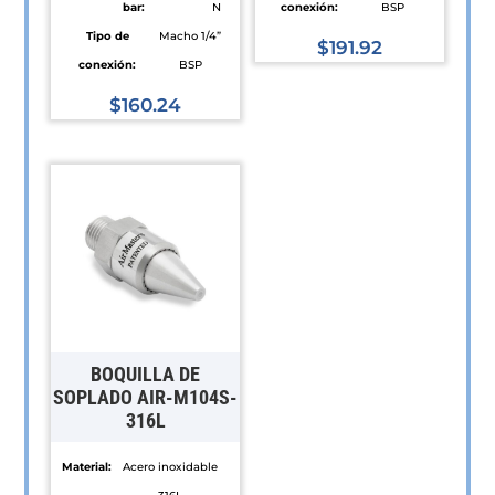
bar:
N
conexión:
BSP
Tipo de
Macho 1/4”
$
191.92
conexión:
BSP
Este
$
160.24
producto
Este
tiene
producto
múltiples
tiene
variantes.
múltiples
Las
variantes.
opciones
Las
se
opciones
pueden
se
elegir
pueden
en
BOQUILLA DE
elegir
la
SOPLADO AIR-M104S-
316L
en
página
la
de
Material:
Acero inoxidable
página
producto