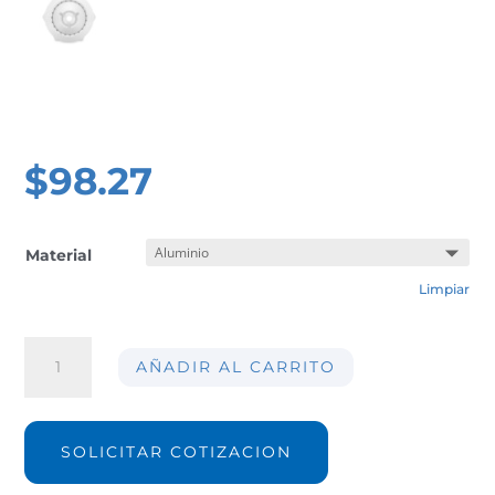
$
98.27
Material
Limpiar
Boquilla
AÑADIR AL CARRITO
de
soplado
AIR-
M105
SOLICITAR COTIZACION
cantidad