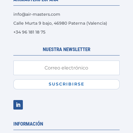
pueden
elegir
info@air-masters.com
en
Calle Murta 9 bajo, 46980 Paterna (Valencia)
la
+34 96 181 18 75
página
de
producto
NUESTRA NEWSLETTER
SUSCRIBIRSE
INFORMACIÓN