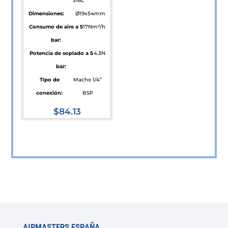
316L
de
Dimensiones:
Ø19x54mm
producto
Consumo de aire a 5
17Nm³/h
bar:
Potencia de soplado a 5
4.3N
bar:
Tipo de
Macho 1/4”
conexión:
BSP
$
84.13
Este
producto
tiene
múltiples
variantes.
Las
opciones
se
AIRMASTERS ESPAÑA