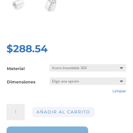
$
288.54
Material
Dimensiones
Limpiar
Boquilla
AÑADIR AL CARRITO
de
soplado
AIR-