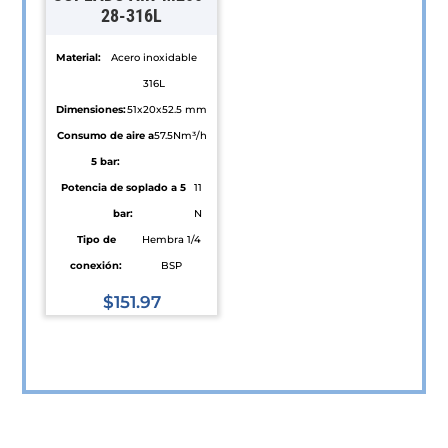
28-316L
página
en
de
la
Material:
Acero inoxidable
producto
página
316L
de
Dimensiones:
51x20x52.5 mm
producto
Consumo de aire a
57.5Nm³/h
5 bar:
Potencia de soplado a 5
11
bar:
N
Tipo de
Hembra 1/4
conexión:
BSP
$
151.97
Este
producto
tiene
múltiples
variantes.