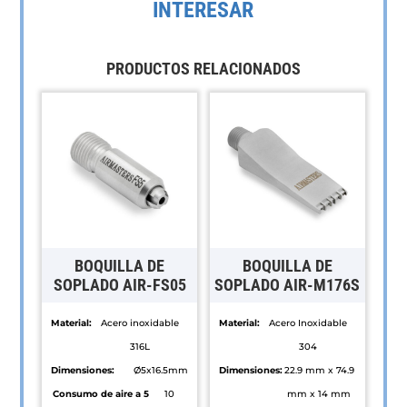
INTERESAR
PRODUCTOS RELACIONADOS
BOQUILLA DE
BOQUILLA DE
SOPLADO AIR-FS05
SOPLADO AIR-M176S
Material:
Acero inoxidable
Material:
Acero Inoxidable
316L
304
Dimensiones:
Ø5x16.5mm
Dimensiones:
22.9 mm x 74.9
Consumo de aire a 5
10
mm x 14 mm