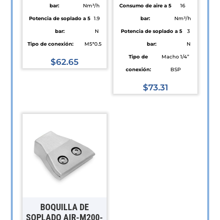
bar:
Nm³/h
Consumo de aire a 5
16
Potencia de soplado a 5
1.9
bar:
Nm³/h
bar:
N
Potencia de soplado a 5
3
Tipo de conexión:
M5*0.5
bar:
N
Tipo de
Macho 1/4”
$
62.65
conexión:
BSP
Este
producto
$
73.31
tiene
Este
múltiples
producto
variantes.
tiene
Las
múltiples
opciones
variantes.
se
Las
pueden
opciones
elegir
se
en
pueden
BOQUILLA DE
la
elegir
SOPLADO AIR-M200-