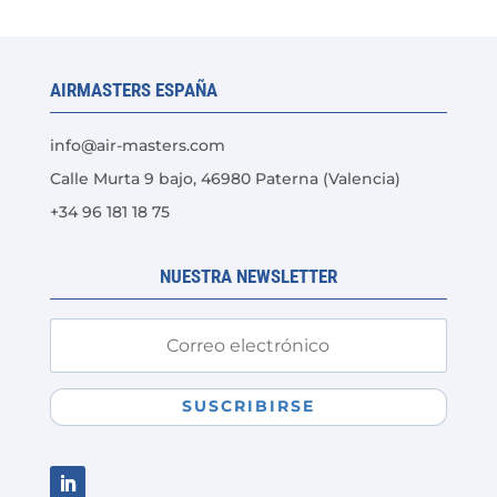
Las
opciones
se
AIRMASTERS ESPAÑA
pueden
elegir
info@air-masters.com
en
Calle Murta 9 bajo, 46980 Paterna (Valencia)
la
+34 96 181 18 75
página
de
producto
NUESTRA NEWSLETTER
SUSCRIBIRSE