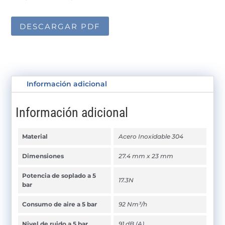
DESCARGAR PDF
Información adicional
Información adicional
Material
Acero Inoxidable 304
Dimensiones
27.4 mm x 23 mm
Potencia de soplado a 5
17.3N
bar
Consumo de aire a 5 bar
92 Nm³/h
Nivel de ruido a 5 bar
91 dB (A)