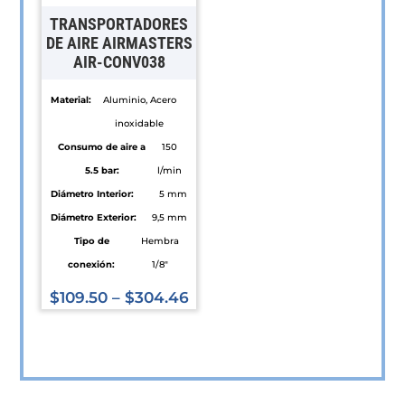
en
pueden
TRANSPORTADORES
la
elegir
DE AIRE AIRMASTERS
página
AIR-CONV038
en
de
la
Material:
Aluminio, Acero
producto
página
inoxidable
de
Consumo de aire a
150
producto
5.5 bar:
l/min
Diámetro Interior:
5 mm
Diámetro Exterior:
9,5 mm
Tipo de
Hembra
conexión:
1/8"
$
109.50
–
$
304.46
Este
producto
tiene
múltiples