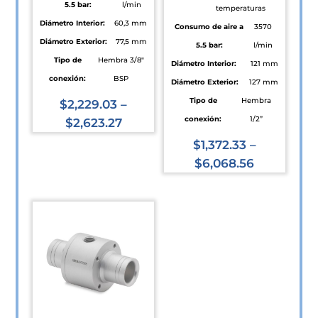
5.5 bar:
l/min
temperaturas
Diámetro Interior:
60,3 mm
Consumo de aire a
3570
Diámetro Exterior:
77,5 mm
5.5 bar:
l/min
Tipo de
Hembra 3/8"
Diámetro Interior:
121 mm
conexión:
BSP
Diámetro Exterior:
127 mm
Tipo de
Hembra
$
2,229.03
–
conexión:
1/2”
$
2,623.27
Este
$
1,372.33
–
producto
$
6,068.56
tiene
Este
múltiples
producto
variantes.
tiene
Las
múltiples
opciones
variantes.
se
Las
pueden
opciones
elegir
se