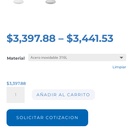
$
3,397.88
–
$
3,441.53
Material
Limpiar
$
3,397.88
Transportadores
AÑADIR AL CARRITO
de
aire
con
brida
SOLICITAR COTIZACION
sanitaria
AIR-