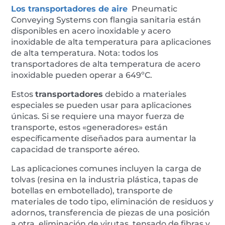
CONV06SAN-
Los transportadores de aire
Pneumatic
316L
Conveying Systems con flangia sanitaria están
cantidad
disponibles en acero inoxidable y acero
inoxidable de alta temperatura para aplicaciones
de alta temperatura. Nota: todos los
transportadores de alta temperatura de acero
inoxidable pueden operar a 649ºC.
Estos
transportadores
debido a materiales
especiales se pueden usar para aplicaciones
únicas. Si se requiere una mayor fuerza de
transporte, estos «generadores» están
específicamente diseñados para aumentar la
capacidad de transporte aéreo.
Las aplicaciones comunes incluyen la carga de
tolvas (resina en la industria plástica, tapas de
botellas en embotellado), transporte de
materiales de todo tipo, eliminación de residuos y
adornos, transferencia de piezas de una posición
a otra, eliminación de virutas, tensado de fibras y