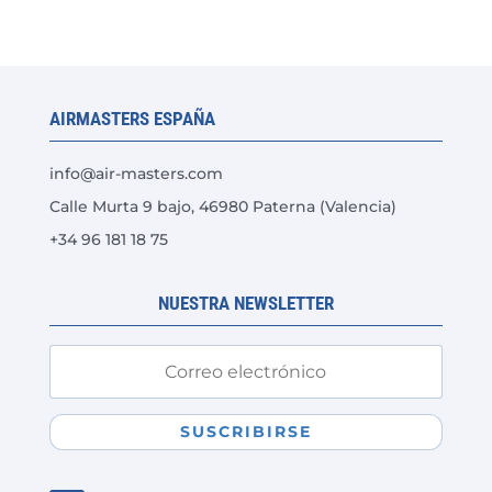
variantes.
Las
opciones
se
AIRMASTERS ESPAÑA
pueden
elegir
info@air-masters.com
en
Calle Murta 9 bajo, 46980 Paterna (Valencia)
la
+34 96 181 18 75
página
de
producto
NUESTRA NEWSLETTER
SUSCRIBIRSE