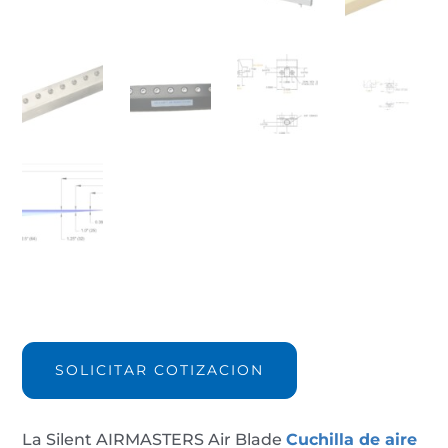
Cuchilla
de
aire
SOLICITAR COTIZACION
AIRMASTERS
10006X-
152mm
La Silent AIRMASTERS Air Blade
Cuchilla de aire