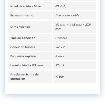
Nivel de ruido a 5 bar
67dB(A)
Espesor interno
Acero inoxidable
152 mm x 44.5 mm x 27.6
Dimensiones
mm
Tipo de conexión
Hembra
Conexión trasera
1/4" x 2
Esquema soplado
Plano
La velocidad a 152 mm
57 m/s
Presión máxima de
10 Bar
operación