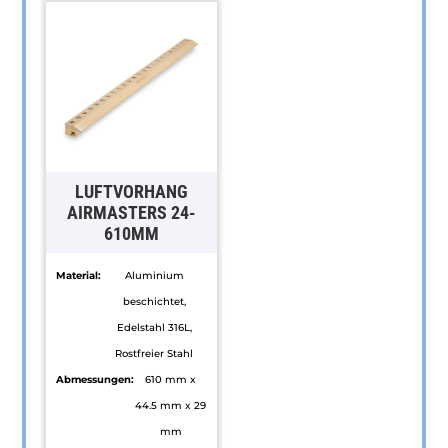
auf.
weist
Die
mehrere
Optionen
Varianten
können
auf.
auf
Die
der
Optionen
Produktseite
können
LUFTVORHANG
gewählt
auf
AIRMASTERS 24-
610MM
werden
der
Produktseite
Material:
Aluminium
gewählt
beschichtet,
werden
Edelstahl 316L,
Rostfreier Stahl
Abmessungen:
610 mm x
44.5 mm x 29
mm