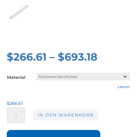
$
266.61
–
$
693.18
Material
Leeren
$
266.61
Luftvorhang
IN DEN WARENKORB
AIRMASTERS
06-
152mm
Menge