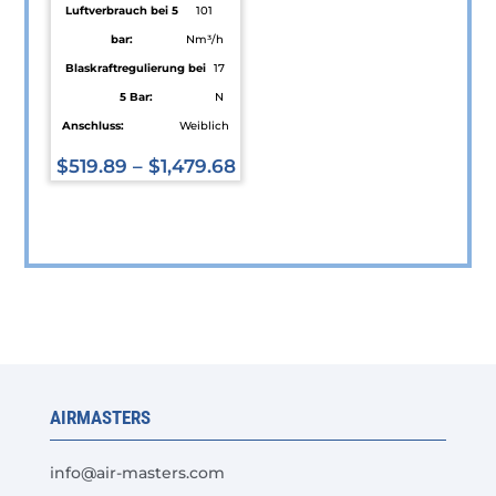
Luftverbrauch bei 5
101
bar:
Nm³/h
Blaskraftregulierung bei
17
5 Bar:
N
Anschluss:
Weiblich
$
519.89
–
$
1,479.68
Dieses
Produkt
weist
mehrere
Varianten
auf.
Die
Optionen
AIRMASTERS
können
auf
info@air-masters.com
der