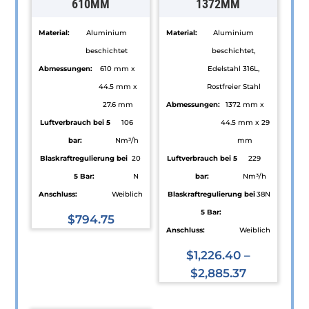
610MM
1372MM
Material:
Aluminium
Material:
Aluminium
beschichtet
beschichtet,
Abmessungen:
610 mm x
Edelstahl 316L,
44.5 mm x
Rostfreier Stahl
27.6 mm
Abmessungen:
1372 mm x
Luftverbrauch bei 5
106
44.5 mm x 29
bar:
Nm³/h
mm
Blaskraftregulierung bei
20
Luftverbrauch bei 5
229
5 Bar:
N
bar:
Nm³/h
Anschluss:
Weiblich
Blaskraftregulierung bei
38N
5 Bar:
$
794.75
Anschluss:
Weiblich
Dieses
Produkt
$
1,226.40
–
weist
$
2,885.37
mehrere
Dieses
Varianten
Produkt