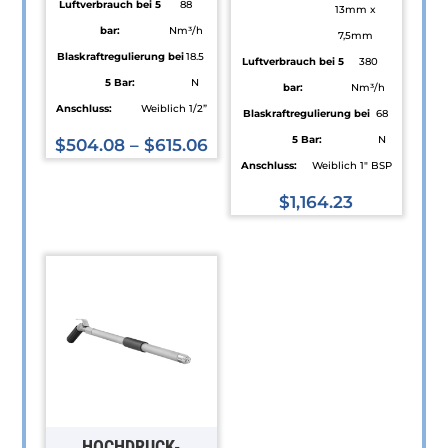
Luftverbrauch bei 5
88
13mm x
bar:
Nm³/h
7,5mm
Blaskraftregulierung bei
18.5
Luftverbrauch bei 5
380
5 Bar:
N
bar:
Nm³/h
Anschluss:
Weiblich 1/2”
Blaskraftregulierung bei
68
5 Bar:
N
$
504.08
–
$
615.06
Anschluss:
Weiblich 1" BSP
Dieses
Produkt
$
1,164.23
weist
Dieses
mehrere
Produkt
Varianten
weist
auf.
mehrere
Die
Varianten
Optionen
auf.
können
Die
auf
Optionen
der
können
HOCHDRUCK-