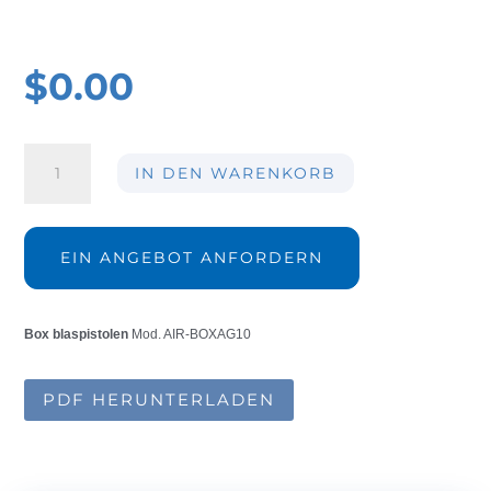
$
0.00
Box
IN DEN WARENKORB
blaspistole
AIR-
BOXAG10
Menge
EIN ANGEBOT ANFORDERN
Box blaspistolen
Mod. AIR-BOXAG10
PDF HERUNTERLADEN