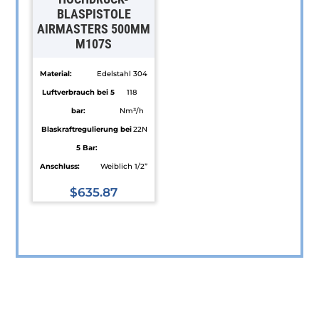
Produktseite
auf
BLASPISTOLE
gewählt
AIRMASTERS 500MM
der
M107S
werden
Produktseite
gewählt
Material:
Edelstahl 304
werden
Luftverbrauch bei 5
118
bar:
Nm³/h
Blaskraftregulierung bei
22N
5 Bar:
Anschluss:
Weiblich 1/2”
$
635.87
Dieses
Produkt
weist
mehrere
Varianten
auf.