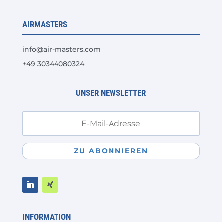
Die
Optionen
AIRMASTERS
können
auf
info@air-masters.com
der
+49 30344080324
Produktseite
gewählt
werden
UNSER NEWSLETTER
ZU ABONNIEREN
INFORMATION