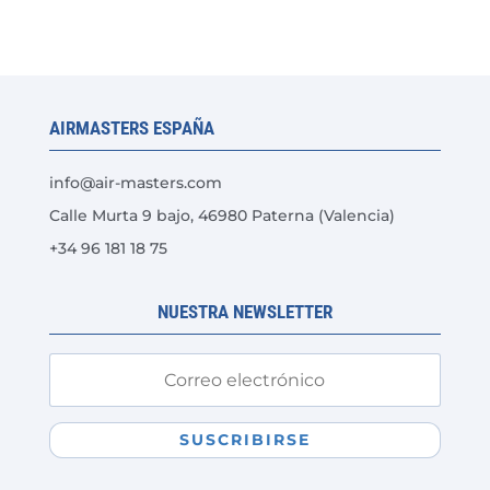
variantes.
Las
opciones
se
AIRMASTERS ESPAÑA
pueden
elegir
info@air-masters.com
en
Calle Murta 9 bajo, 46980 Paterna (Valencia)
la
+34 96 181 18 75
página
de
producto
NUESTRA NEWSLETTER
SUSCRIBIRSE