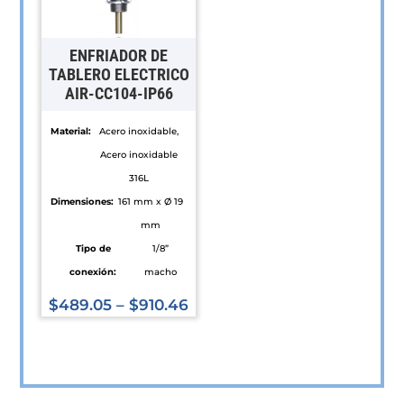
se
se
pueden
pueden
ENFRIADOR DE
elegir
elegir
TABLERO ELECTRICO
AIR-CC104-IP66
en
en
la
la
Material:
Acero inoxidable,
página
página
Acero inoxidable
de
de
316L
producto
producto
Dimensiones:
161 mm x Ø 19
mm
Tipo de
1/8”
conexión:
macho
$
489.05
–
$
910.46
Este
producto
tiene
múltiples