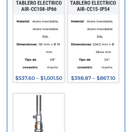
TABLERO ELECTRICO
TABLERO ELECTRICO
AIR-CC108-IP66
AIR-CC15-IP54
Material:
Acero inoxidable,
Material:
Acero inoxidable,
Acero inoxidable
Acero inoxidable
316L
316L
Dimensiones:
161 mm x Ø 19
Dimensiones:
206.3 mm x Ø
mm
28.44 mm
Tipo de
1/8”
Tipo de
1/4”
conexión:
macho
conexión:
macho
$
537.60
–
$
1,001.50
$
398.87
–
$
867.10
Este
Este
producto
producto
tiene
tiene
múltiples
múltiples
variantes.
variantes.
Las
Las
opciones
opciones