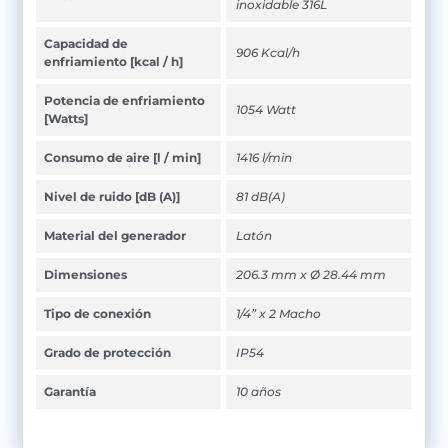
inoxidable 316L
Capacidad de
906 Kcal/h
enfriamiento [kcal / h]
Potencia de enfriamiento
1054 Watt
[Watts]
Consumo de aire [l / min]
1416 l/min
Nivel de ruido [dB (A)]
81 dB(A)
Material del generador
Latón
Dimensiones
206.3 mm x Ø 28.44 mm
Tipo de conexión
1/4” x 2 Macho
Grado de protección
IP54
Garantía
10 años