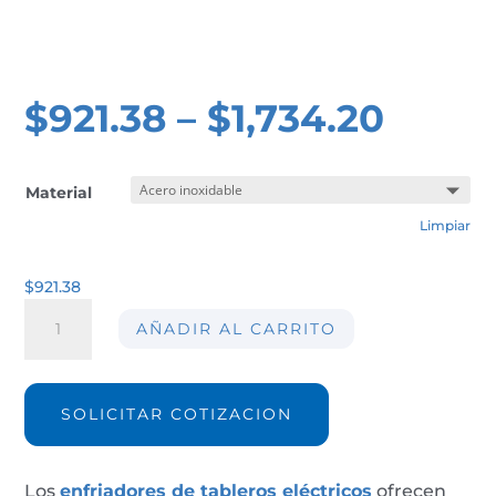
$
921.38
–
$
1,734.20
Material
Limpiar
$
921.38
Enfriador
AÑADIR AL CARRITO
de
tablero
electrico
AIR-
SOLICITAR COTIZACION
CC50-
IP54
cantidad
Los
enfriadores de tableros eléctricos
ofrecen