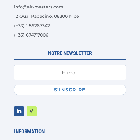
choisies
info@air-masters.com
sur
12 Quai Papacino, 06300 Nice
la
(+33) 1 86267342
page
du
(+33) 674717006
produit
NOTRE NEWSLETTER
S'INSCRIRE
INFORMATION