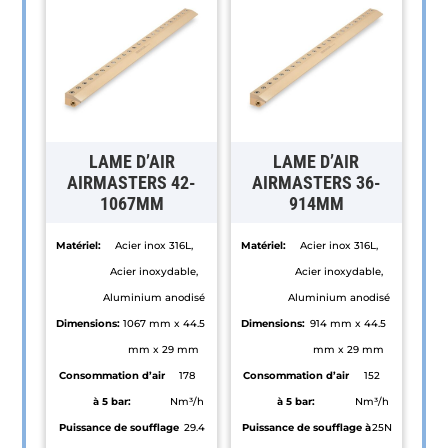
LAME D’AIR
LAME D’AIR
AIRMASTERS 42-
AIRMASTERS 36-
1067MM
914MM
Matériel:
Acier inox 316L,
Matériel:
Acier inox 316L,
Acier inoxydable,
Acier inoxydable,
Aluminium anodisé
Aluminium anodisé
Dimensions:
1067 mm x 44.5
Dimensions:
914 mm x 44.5
mm x 29 mm
mm x 29 mm
Consommation d’air
178
Consommation d’air
152
à 5 bar:
Nm³/h
à 5 bar:
Nm³/h
Puissance de soufflage
29.4
Puissance de soufflage à
25N