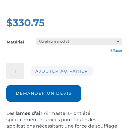
$
330.75
Matériel
Effacer
quantité
AJOUTER AU PANIER
de
Lame
d'air
AIRMASTERS+
DEMANDER UN DEVIS
03-
75mm
Les
lames d’air
Airmasters+ ont été
spécialement étudiées pour toutes les
applications nécessitant une force de soufflage