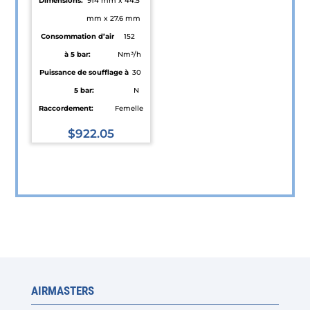
Dimensions:
914 mm x 44.5
du
produit
mm x 27.6 mm
produit
Consommation d’air
152
à 5 bar:
Nm³/h
Puissance de soufflage à
30
5 bar:
N
Raccordement:
Femelle
$
922.05
Ce
produit
a
plusieurs
variations.
Les
options
peuvent
AIRMASTERS
être