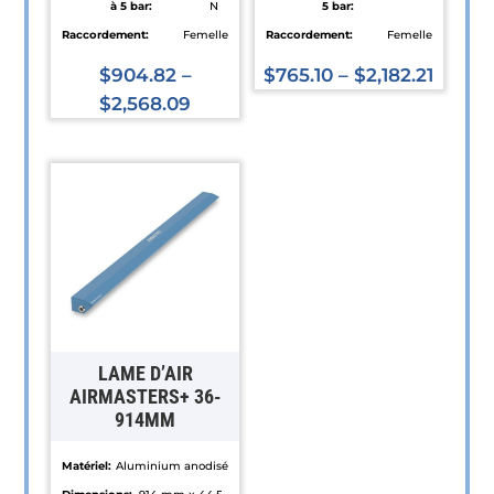
à 5 bar:
N
5 bar:
Raccordement:
Femelle
Raccordement:
Femelle
$
904.82
–
$
765.10
–
$
2,182.21
$
2,568.09
Ce
Ce
produit
produit
a
a
plusieurs
plusieurs
variations.
variations.
Les
Les
options
options
peuvent
peuvent
être
être
choisies
LAME D’AIR
choisies
sur
AIRMASTERS+ 36-
914MM
sur
la
la
page
Matériel:
Aluminium anodisé
page
du