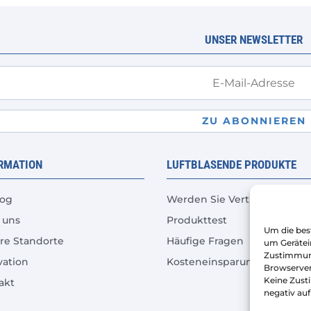
Optionen
können
UNSER NEWSLETTER
auf
der
Produktseite
gewählt
werden
ZU ABONNIEREN
RMATION
LUFTBLASENDE PRODUKTE
log
Werden Sie Vertriebspartne
 uns
Produkttest
Um die bes
re Standorte
Häufige Fragen
um Gerätei
Zustimmung
vation
Kosteneinsparungsrechner
Browserver
Keine Zust
akt
negativ au