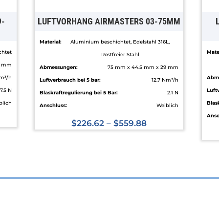
9-
LUFTVORHANG AIRMASTERS 03-75MM
Material:
Aluminium beschichtet, Edelstahl 316L,
chtet
Mater
Rostfreier Stahl
6 mm
Abmessungen:
75 mm x 44.5 mm x 29 mm
m³/h
Abm
Luftverbrauch bei 5 bar:
12.7 Nm³/h
7.5 N
Luft
Blaskraftregulierung bei 5 Bar:
2.1 N
blich
Blas
Anschluss:
Weiblich
Ansc
$
226.62
–
$
559.88
Dieses
Produkt
weist
mehrere
Varianten
auf.
Die