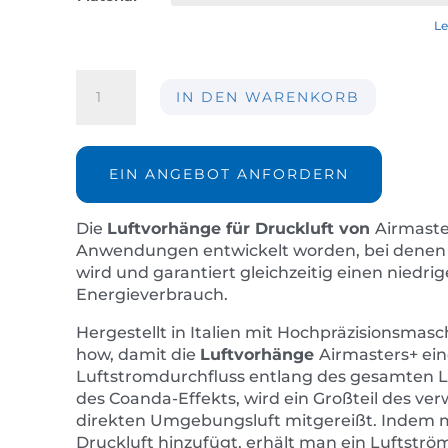
Le
Luftvorhang
IN DEN WARENKORB
AIRMASTERS+
03-
75mm
Menge
EIN ANGEBOT ANFORDERN
Die
Luftvorhänge für Druckluft von
Airmaste
Anwendungen entwickelt worden, bei denen e
wird und garantiert gleichzeitig einen niedr
Energieverbrauch.
Hergestellt in Italien mit Hochpräzisionsm
how, damit die
Luftvorhänge
Airmasters+ ei
Luftstromdurchfluss entlang des gesamten 
des Coanda-Effekts, wird ein Großteil des v
direkten Umgebungsluft mitgereißt. Indem 
Druckluft hinzufügt, erhält man ein Luftstr