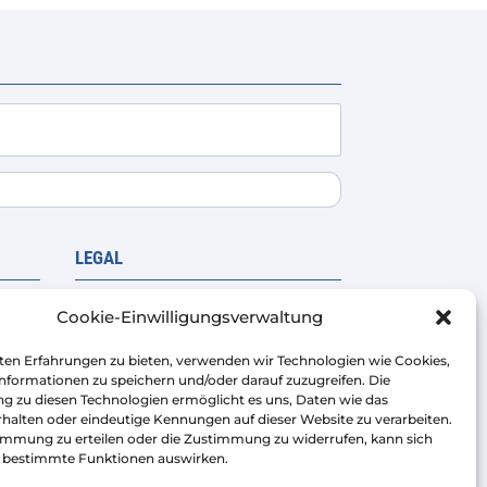
Die
Optionen
können
auf
der
Produktseite
gewählt
werden
LEGAL
r
Rechtliche Warnung
Cookie-Einwilligungsverwaltung
Datenschutzrichtlinie
ten Erfahrungen zu bieten, verwenden wir Technologien wie Cookies,
Verkaufsbedingungen der
nformationen zu speichern und/oder darauf zuzugreifen. Die
 zu diesen Technologien ermöglicht es uns, Daten wie das
Plattform
halten oder eindeutige Kennungen auf dieser Website zu verarbeiten.
Cookie-Richtlinie
immung zu erteilen oder die Zustimmung zu widerrufen, kann sich
f bestimmte Funktionen auswirken.