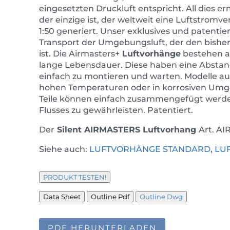
eingesetzten Druckluft entspricht. All dies e
der einzige ist, der weltweit eine Luftstromv
1:50 generiert. Unser exklusives und patentie
Transport der Umgebungsluft, der den bishe
ist. Die Airmasters+
Luftvorhänge
bestehen a
lange Lebensdauer. Diese haben eine Abstand
einfach zu montieren und warten. Modelle au
hohen Temperaturen oder in korrosiven Umg
Teile können einfach zusammengefügt werde
Flusses zu gewährleisten. Patentiert.
Der
Silent
AIRMASTERS
Luftvorhang
Art. A
Siehe auch:
LUFTVORHÄNGE STANDARD
,
LU
PRODUKT TESTEN!
Data Sheet
Outline Pdf
Outline Dwg
PDF HERUNTERLADEN