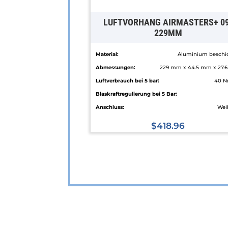
LUFTVORHANG AIRMASTERS+ 0
229MM
Material:
Aluminium beschi
Abmessungen:
229 mm x 44.5 mm x 27.
Luftverbrauch bei 5 bar:
40 N
Blaskraftregulierung bei 5 Bar:
Anschluss:
Wei
$
418.96
Dieses
Produkt
weist
mehrere
Varianten
auf.
Die