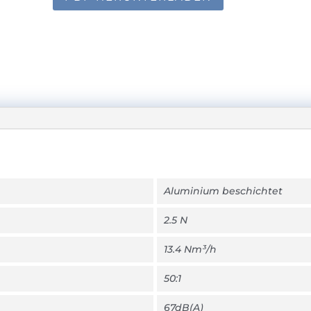
Aluminium beschichtet
2.5 N
13.4 Nm³/h
50:1
67dB(A)