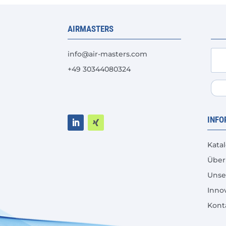
Optionen
können
AIRMASTERS
auf
der
info@air-masters.com
Produktseite
gewählt
+49 30344080324
werden
INFO
Kata
Über
Unse
Inno
Kont