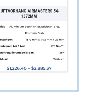
LUFTVORHANG AIRMASTERS 54-
1372MM
ial:
Aluminium beschichtet, Edelstahl 316L,
Rostfreier Stahl
essungen:
1372 mm x 44.5 mm x 29 mm
verbrauch bei 5 bar:
229 Nm³/h
kraftregulierung bei 5 Bar:
38N
hluss:
Weiblich
$
1,226.40
–
$
2,885.37
Dieses
Produkt
weist
mehrere
Varianten
auf.