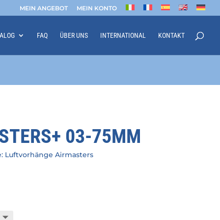
MEIN ANGEBOT
MEIN KONTO
TALOG
FAQ
ÜBER UNS
INTERNATIONAL
KONTAKT
STERS+ 03-75MM
e:
Luftvorhänge Airmasters