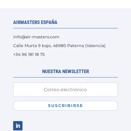
Las
opciones
se
AIRMASTERS ESPAÑA
pueden
elegir
info@air-masters.com
en
Calle Murta 9 bajo, 46980 Paterna (Valencia)
la
+34 96 181 18 75
página
de
producto
NUESTRA NEWSLETTER
SUSCRIBIRSE