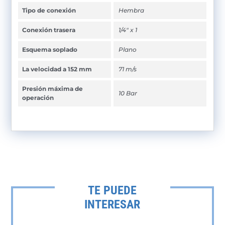
Tipo de conexión
Hembra
Conexión trasera
1/4" x 1
Esquema soplado
Plano
La velocidad a 152 mm
71 m/s
Presión máxima de
10 Bar
operación
TE PUEDE
INTERESAR