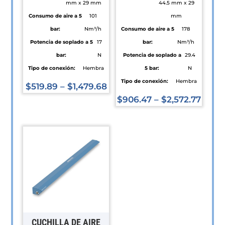
mm x 29 mm
44.5 mm x 29
Consumo de aire a 5
101
mm
bar:
Nm³/h
Consumo de aire a 5
178
Potencia de soplado a 5
17
bar:
Nm³/h
bar:
N
Potencia de soplado a
29.4
Tipo de conexión:
Hembra
5 bar:
N
Tipo de conexión:
Hembra
$
519.89
–
$
1,479.68
Este
$
906.47
–
$
2,572.77
producto
Este
tiene
producto
múltiples
tiene
variantes.
múltiples
Las
variantes.
opciones
Las
se
opciones
pueden
se
elegir
pueden
CUCHILLA DE AIRE