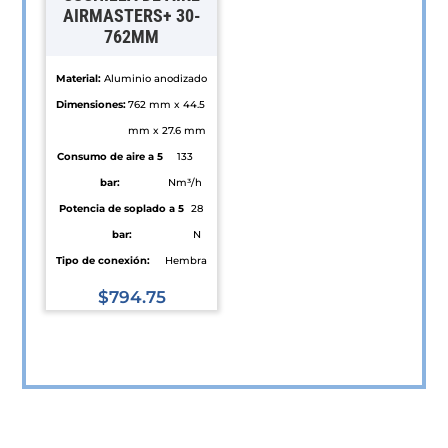
en
elegir
AIRMASTERS+ 30-
762MM
la
en
página
la
Material:
Aluminio anodizado
de
página
Dimensiones:
762 mm x 44.5
producto
de
mm x 27.6 mm
producto
Consumo de aire a 5
133
bar:
Nm³/h
Potencia de soplado a 5
28
bar:
N
Tipo de conexión:
Hembra
$
794.75
Este
producto
tiene
múltiples
variantes.