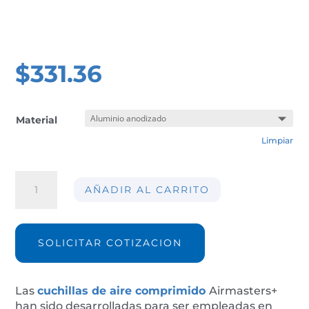
$
331.36
Material
Limpiar
Cuchilla
AÑADIR AL CARRITO
de
aire
AIRMASTERS+
03-
SOLICITAR COTIZACION
75mm
cantidad
Las
cuchillas de aire comprimido
Airmasters+
han sido desarrolladas para ser empleadas en