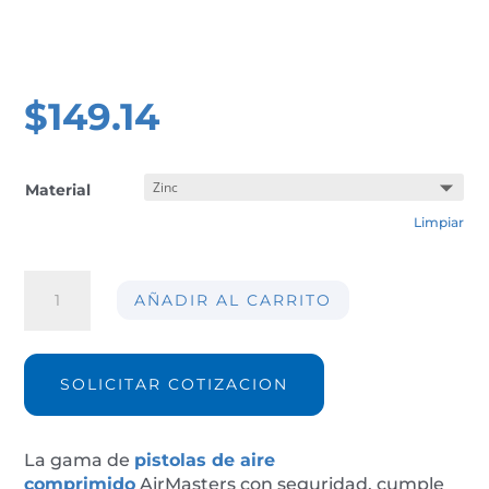
$
149.14
Material
Limpiar
Pistola
AÑADIR AL CARRITO
de
soplado
de
aire
SOLICITAR COTIZACION
comprimido
AGZP03
cantidad
La gama de
pistolas
de aire
comprimido
AirMasters con seguridad, cumple