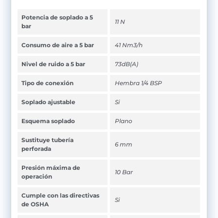
Potencia de soplado a 5
11 N
bar
Consumo de aire a 5 bar
41 Nm3/h
Nivel de ruido a 5 bar
73dB(A)
Tipo de conexión
Hembra 1/4 BSP
Soplado ajustable
Si
Esquema soplado
Plano
Sustituye tubería
6 mm
perforada
Presión máxima de
10 Bar
operación
Cumple con las directivas
Si
de OSHA