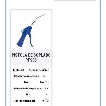
Este
producto
producto
tiene
tiene
múltiples
múltiples
variantes.
variantes.
Las
Las
opciones
opciones
se
se
pueden
pueden
elegir
PISTOLA DE SOPLADO
elegir
PFS06
en
en
la
Material:
Acero inoxidable
la
página
Consumo de aire a 5
12
página
de
bar:
Nm³/h
de
producto
Potencia de soplado a 5
2.7
producto
bar:
N
Tipo de conexión:
M 1/4"