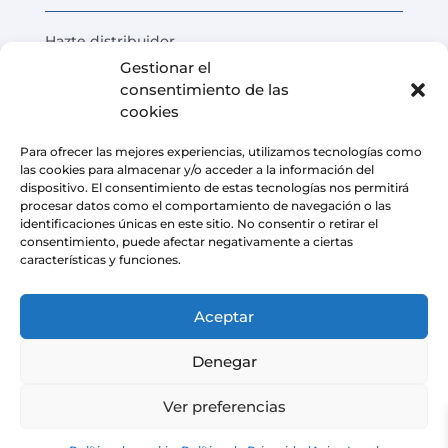
Hazte distribuidor
Gestionar el
Prueba del producto
consentimiento de las
Preguntas Frecuentes
cookies
Calculadora de ahorro de costes
Para ofrecer las mejores experiencias, utilizamos tecnologías como
las cookies para almacenar y/o acceder a la información del
LEGAL
dispositivo. El consentimiento de estas tecnologías nos permitirá
procesar datos como el comportamiento de navegación o las
identificaciones únicas en este sitio. No consentir o retirar el
Aviso Legal
consentimiento, puede afectar negativamente a ciertas
características y funciones.
Política de privacidad
Condiciones de venta de la plataforma
Aceptar
Política de cookies
Denegar
Ver preferencias
Copyright © 2026 | AIRMASTERS TECHNOLOGY SL