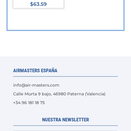
$
63.59
Este
producto
tiene
múltiples
variantes.
Las
opciones
se
AIRMASTERS ESPAÑA
pueden
elegir
info@air-masters.com
en
Calle Murta 9 bajo, 46980 Paterna (Valencia)
la
+34 96 181 18 75
página
de
producto
NUESTRA NEWSLETTER