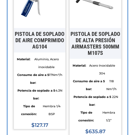
PISTOLA DE SOPLADO
PISTOLA DE SOPLADO
DE AIRE COMPRIMIDO
DE ALTA PRESIÓN
AG104
AIRMASTERS 500MM
M107S
Material:
Aluminio, Acero
Material:
Acero Inoxidable
inoxidable
304
Consumo de aire a 5
17Nm³/h
Consumo de aire a 5
118
bar:
bar:
Nm³/h
Potencia de soplado a 5
4.3N
Potencia de soplado a 5
22N
bar:
bar:
Tipo de
Hembra 1/4
Tipo de
Hembra
conexión:
BSP
conexión:
1/2”
$
127.17
$
635.87
Este