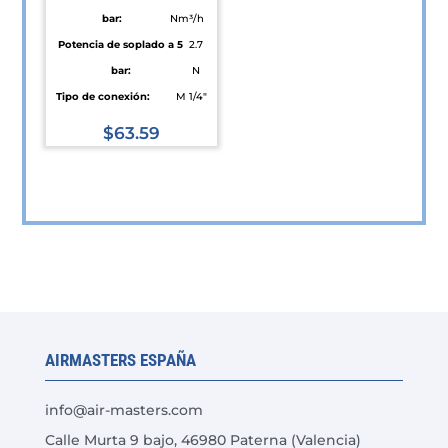
bar:
Nm³/h
de
Potencia de soplado a 5
2.7
producto
bar:
N
Tipo de conexión:
M 1/4"
$
63.59
Este
producto
tiene
múltiples
variantes.
Las
opciones
se
AIRMASTERS ESPAÑA
pueden
elegir
info@air-masters.com
en
Calle Murta 9 bajo, 46980 Paterna (Valencia)
la