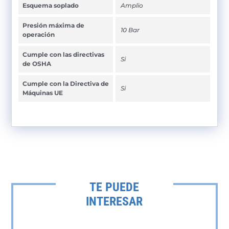
Esquema soplado
Amplio
Presión máxima de
10 Bar
operación
Cumple con las directivas
Si
de OSHA
Cumple con la Directiva de
Si
Máquinas UE
TE PUEDE
INTERESAR