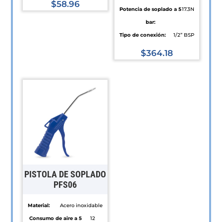
$
58.96
Potencia de soplado a 5
17.3N
Este
bar:
producto
Tipo de conexión:
1/2” BSP
tiene
$
364.18
múltiples
Este
variantes.
producto
Las
tiene
opciones
múltiples
se
variantes.
pueden
Las
elegir
opciones
en
se
la
pueden
página
PISTOLA DE SOPLADO
elegir
PFS06
de
en
producto
Material:
Acero inoxidable
la
Consumo de aire a 5
12
página