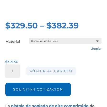
$
329.50
–
$
382.39
Material
Limpiar
$
329.50
Pistola
AÑADIR AL CARRITO
de
soplado
de
alta
SOLICITAR COTIZACION
presión
AIRMASTERS
M120
La
pistola de soplado de aire comprimido
de