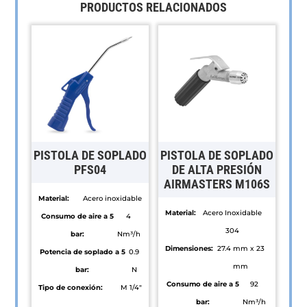
PRODUCTOS RELACIONADOS
PISTOLA DE SOPLADO
PISTOLA DE SOPLADO
PFS04
DE ALTA PRESIÓN
AIRMASTERS M106S
Material:
Acero inoxidable
Material:
Acero Inoxidable
Consumo de aire a 5
4
304
bar:
Nm³/h
Dimensiones:
27.4 mm x 23
Potencia de soplado a 5
0.9
mm
bar:
N
Consumo de aire a 5
92
Tipo de conexión:
M 1/4"
bar:
Nm³/h